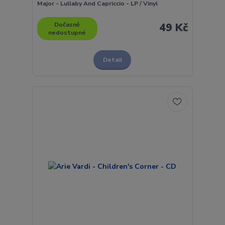
Major - Lullaby And Capriccio - LP / Vinyl
Dočasně
49 Kč
nedostupné
Detail