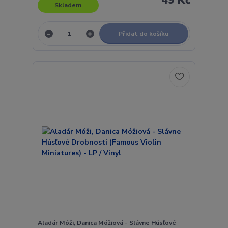
Skladem
Přidat do košíku
Aladár Móži, Danica Móžiová - Slávne Húsľové