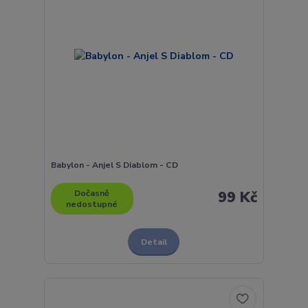
Babylon - Anjel S Diablom - CD
Dočasně
99 Kč
nedostupné
Detail