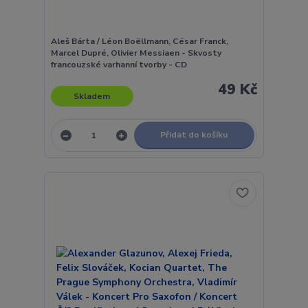
Aleš Bárta / Léon Boëllmann, César Franck,
Marcel Dupré, Olivier Messiaen - Skvosty
francouzské varhanní tvorby - CD
49 Kč
Skladem
Přidat do košíku