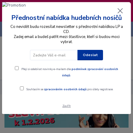
❣️ Od 4.8. do 13.8. čerpám dovolenou. Datum
expedice objednávek se posouvá na pátek
14.8.2026 🐋
Přednostní nabídka hudebních nosičů
Co nevidět budu rozesílat newsletter s přednostní nabídkou LP a
+420 725 736 293
CZK
(Po-Pá, 8 - 16 hod.)
CD.
Zadej email a budeš patřit mezi šťastlivce, kteří si budou moci
vybrat.
0
0 Kč
Odeslat
Menu
Přeji si odebírat novinky e-mailem dle
podmínek zpracování osobních
údajů
.
Výprodej
Do 49 Kč
Souhlasím se
zpracováním osobních údajů
pro účely registrace.
Zavřít