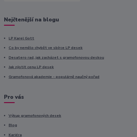
Nejčtenější na blogu
LP Karel Gott
Co by nemělo chybět ve sbírce LP desek
Desatero rad, jak zacházet s gramofonovou deskou
Jak zjistit cenu LP desek
Gramofonová akademie - populárně naučný pořad
Pro vás
Výkup gramofonových desek
Blog
Kariéra