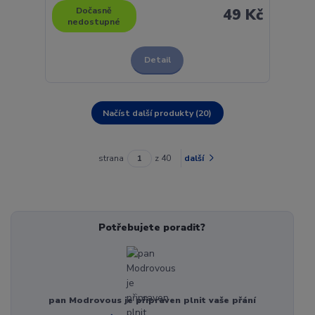
Dočasně
49 Kč
nedostupné
Detail
Načíst další produkty (20)
strana
z 40
další
Potřebujete poradit?
pan Modrovous je připraven plnit vaše přání