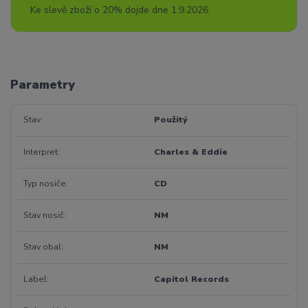
Ke slevě zboží o 20% dojde dne 1.9.2026
Parametry
Stav
Použitý
Interpret
Charles & Eddie
Typ nosiče
CD
Stav nosič
NM
Stav obal
NM
Label
Capitol Records