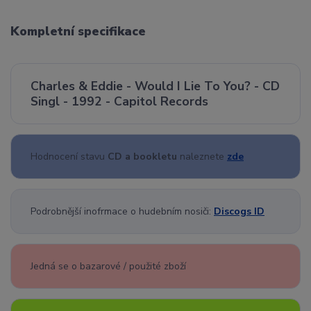
Kompletní specifikace
Charles & Eddie - Would I Lie To You? - CD
Singl - 1992 - Capitol Records
Hodnocení stavu
CD a bookletu
naleznete
zde
Podrobnější inofrmace o hudebním nosiči:
Discogs ID
Jedná se o bazarové / použité zboží