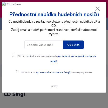
❣️ Od 4.8. do 13.8. čerpám dovolenou. Datum
expedice objednávek se posouvá na pátek
14.8.2026 🐋
Přednostní nabídka hudebních nosičů
Co nevidět budu rozesílat newsletter s přednostní nabídkou LP a
+420 725 736 293
CZK
(Po-Pá, 8 - 16 hod.)
CD.
Zadej email a budeš patřit mezi šťastlivce, kteří si budou moci
vybrat.
0
0 Kč
Odeslat
Menu
Přeji si odebírat novinky e-mailem dle
podmínek zpracování osobních
údajů
.
Alba
CD
Charles & Eddie - Would I Lie To You? - CD Singl
Souhlasím se
zpracováním osobních údajů
pro účely registrace.
Zavřít
Charles & Eddie - Would I Lie To You? -
CD Singl