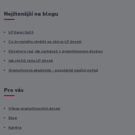
Nejčtenější na blogu
LP Karel Gott
Co by nemělo chybět ve sbírce LP desek
Desatero rad, jak zacházet s gramofonovou deskou
Jak zjistit cenu LP desek
Gramofonová akademie - populárně naučný pořad
Pro vás
Výkup gramofonových desek
Blog
Kariéra