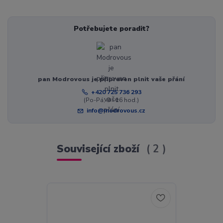
Potřebujete poradit?
pan Modrovous je připraven plnit vaše přání
+420 725 736 293
(Po-Pá, 8 - 16 hod.)
info@modrovous.cz
Související zboží
2