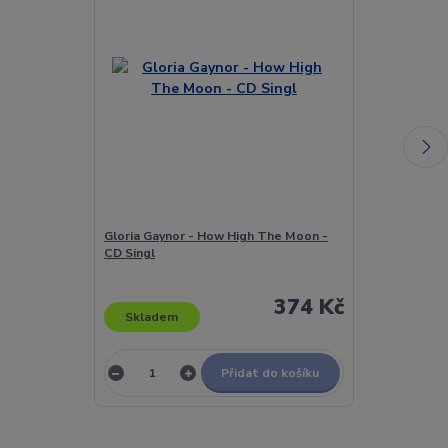
Gloria Gaynor - How High The Moon -
Various - Pron
CD Singl
New Italian G
Singl
374 Kč
Skladem
Skladem
Přidat do košíku