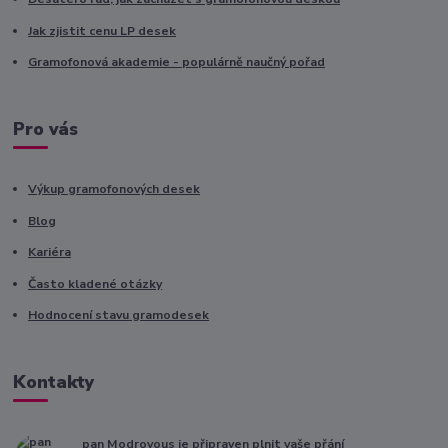
Jak zjistit cenu LP desek
Gramofonová akademie - populárně naučný pořad
Pro vás
Výkup gramofonových desek
Blog
Kariéra
Často kladené otázky
Hodnocení stavu gramodesek
Kontakty
pan Modrovous je připraven plnit vaše přání