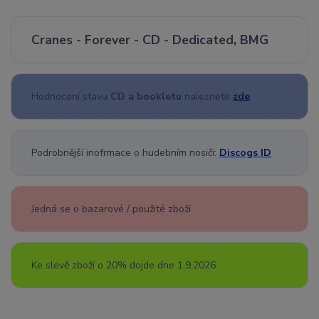
Cranes - Forever - CD - Dedicated, BMG
Hodnocení stavu
CD a bookletu
naleznete
zde
Podrobnější inofrmace o hudebním nosiči:
Discogs ID
Jedná se o bazarové / použité zboží
Ke slevě zboží o 20% dojde dne 1.9.2026