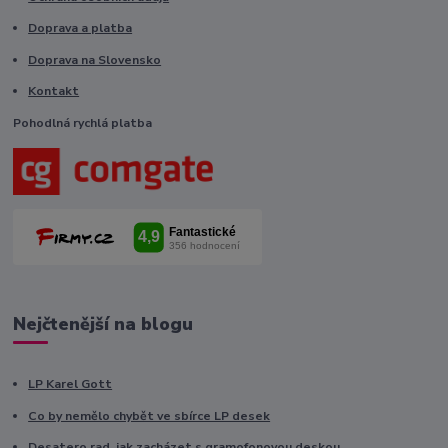
Doprava a platba
Doprava na Slovensko
Kontakt
Pohodlná rychlá platba
Nejčtenější na blogu
LP Karel Gott
Co by nemělo chybět ve sbírce LP desek
Desatero rad, jak zacházet s gramofonovou deskou