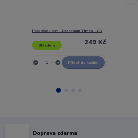
Paradise Lost - Draconian Times - CD
Anthrax - Per
249 Kč
Skladem
Skladem
Přidat do košíku
Doprava zdarma