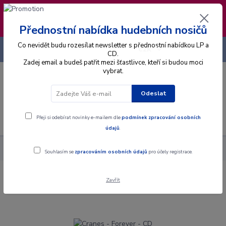
❣️ Od 4.8. do 13.8. čerpám dovolenou. Datum
expedice objednávek se posouvá na pátek
14.8.2026 🐋
Přednostní nabídka hudebních nosičů
Co nevidět budu rozesílat newsletter s přednostní nabídkou LP a
+420 725 736 293
CZK
(Po-Pá, 8 - 16 hod.)
CD.
Zadej email a budeš patřit mezi šťastlivce, kteří si budou moci
vybrat.
0
0 Kč
Odeslat
Menu
Přeji si odebírat novinky e-mailem dle
podmínek zpracování osobních
údajů
.
Alba
CD
Cranes - Forever - CD
Souhlasím se
zpracováním osobních údajů
pro účely registrace.
Zavřít
Cranes - Forever - CD