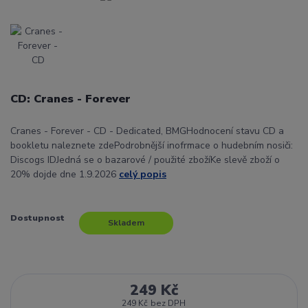
CD: Cranes - Forever
Cranes - Forever - CD - Dedicated, BMGHodnocení stavu CD a
bookletu naleznete zdePodrobnější inofrmace o hudebním nosiči:
Discogs IDJedná se o bazarové / použité zbožíKe slevě zboží o
20% dojde dne 1.9.2026
celý popis
Dostupnost
Skladem
249 Kč
249 Kč
bez DPH