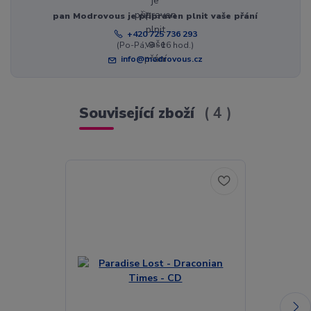
pan Modrovous je připraven plnit vaše přání
+420 725 736 293
(Po-Pá, 8 - 16 hod.)
info@modrovous.cz
Související zboží
4