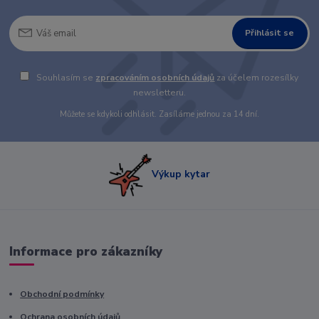
Přihlásit se
Souhlasím se
zpracováním osobních údajů
za účelem rozesílky
newsletteru.
Můžete se kdykoli odhlásit. Zasíláme jednou za 14 dní.
Výkup kytar
Informace pro zákazníky
Obchodní podmínky
Ochrana osobních údajů