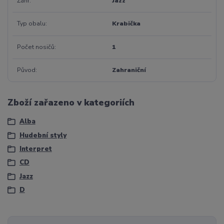
Žánr
Jazz
Typ obalu
Krabička
Počet nosičů
1
Původ
Zahraniční
Zboží zařazeno v kategoriích
Alba
Hudební styly
Interpret
CD
Jazz
D