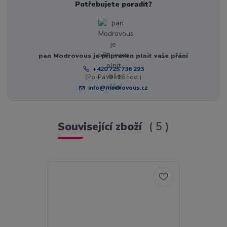
Potřebujete poradit?
pan Modrovous je připraven plnit vaše přání
+420 725 736 293
(Po-Pá, 8 - 16 hod.)
info@modrovous.cz
Související zboží
5