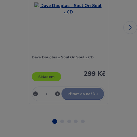
Dave Douglas - Soul On Soul - CD
Dave Douglas
299 Kč
Skladem
Skladem
Přidat do košíku