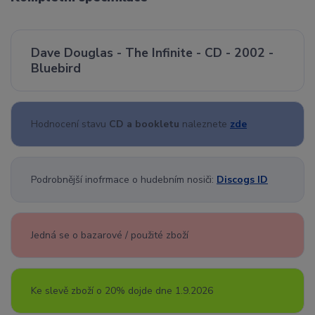
Dave Douglas - The Infinite - CD - 2002 -
Bluebird
Hodnocení stavu
CD a bookletu
naleznete
zde
Podrobnější inofrmace o hudebním nosiči:
Discogs ID
Jedná se o bazarové / použité zboží
Ke slevě zboží o 20% dojde dne 1.9.2026