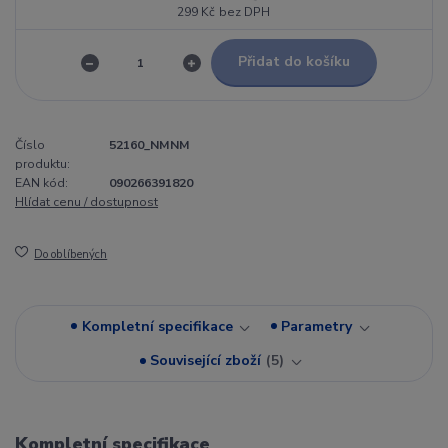
299 Kč
bez DPH
Přidat do košíku
Číslo
52160_NMNM
produktu:
EAN kód:
090266391820
Hlídat cenu / dostupnost
Do oblíbených
Kompletní specifikace
Parametry
Související zboží
5
Kompletní specifikace