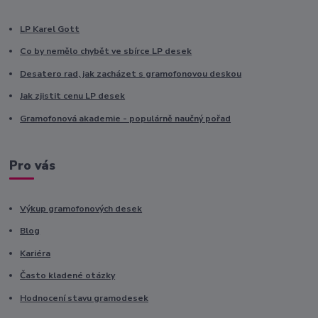
LP Karel Gott
Co by nemělo chybět ve sbírce LP desek
Desatero rad, jak zacházet s gramofonovou deskou
Jak zjistit cenu LP desek
Gramofonová akademie - populárně naučný pořad
Pro vás
Výkup gramofonových desek
Blog
Kariéra
Často kladené otázky
Hodnocení stavu gramodesek