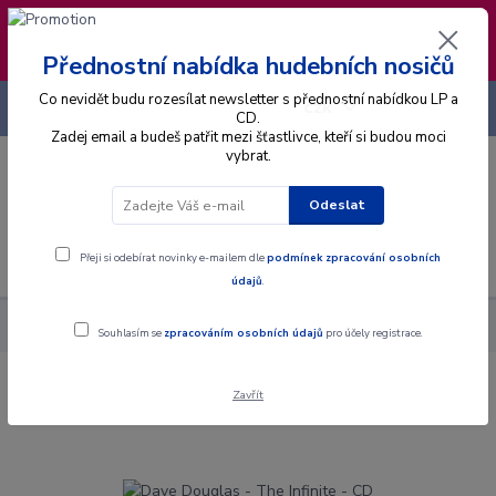
❣️ Od 4.8. do 13.8. čerpám dovolenou. Datum
expedice objednávek se posouvá na pátek
14.8.2026 🐋
Přednostní nabídka hudebních nosičů
Co nevidět budu rozesílat newsletter s přednostní nabídkou LP a
+420 725 736 293
CZK
(Po-Pá, 8 - 16 hod.)
CD.
Zadej email a budeš patřit mezi šťastlivce, kteří si budou moci
vybrat.
0
0 Kč
Odeslat
Menu
Přeji si odebírat novinky e-mailem dle
podmínek zpracování osobních
údajů
.
Alba
CD
Dave Douglas - The Infinite - CD
Souhlasím se
zpracováním osobních údajů
pro účely registrace.
Zavřít
Dave Douglas - The Infinite - CD