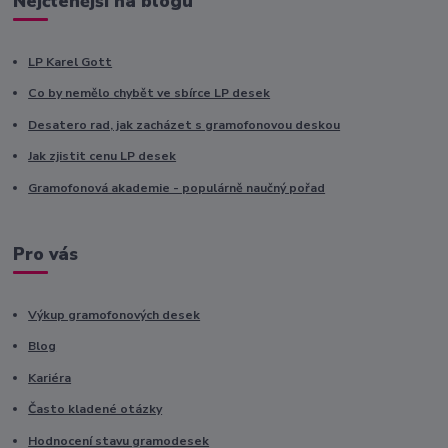
Nejčtenější na blogu
LP Karel Gott
Co by nemělo chybět ve sbírce LP desek
Desatero rad, jak zacházet s gramofonovou deskou
Jak zjistit cenu LP desek
Gramofonová akademie - populárně naučný pořad
Pro vás
Výkup gramofonových desek
Blog
Kariéra
Často kladené otázky
Hodnocení stavu gramodesek