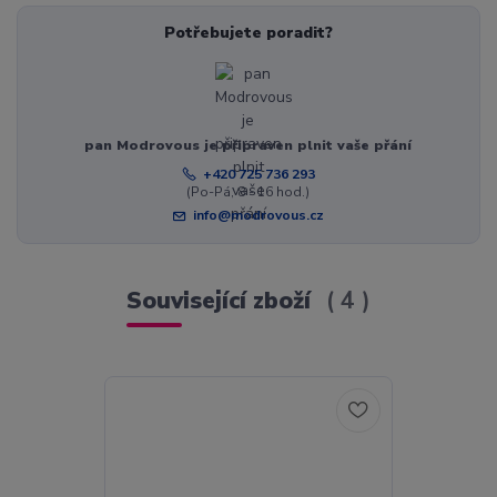
Potřebujete poradit?
pan Modrovous je připraven plnit vaše přání
+420 725 736 293
(Po-Pá, 8 - 16 hod.)
info@modrovous.cz
Související zboží
4