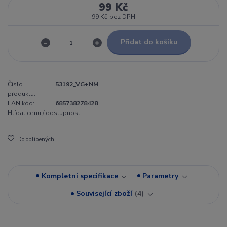
99 Kč
99 Kč
bez DPH
Přidat do košíku
Číslo
53192_VG+NM
produktu:
EAN kód:
685738278428
Hlídat cenu / dostupnost
Do oblíbených
Kompletní specifikace
Parametry
Související zboží
4