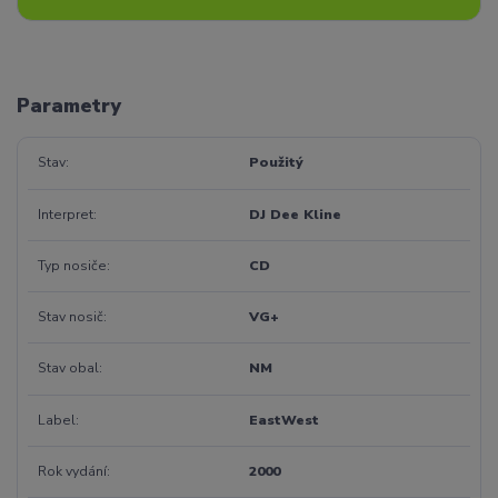
Parametry
Stav
Použitý
Interpret
DJ Dee Kline
Typ nosiče
CD
Stav nosič
VG+
Stav obal
NM
Label
EastWest
Rok vydání
2000