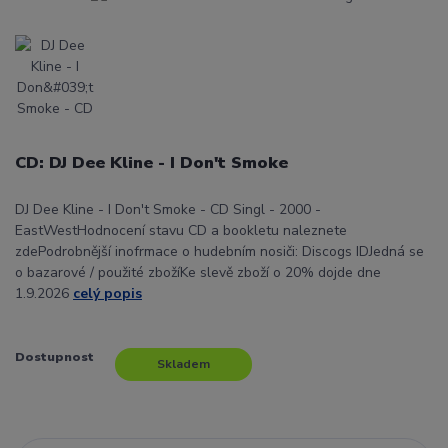
CD: DJ Dee Kline - I Don't Smoke
DJ Dee Kline - I Don't Smoke - CD Singl - 2000 -
EastWestHodnocení stavu CD a bookletu naleznete
zdePodrobnější inofrmace o hudebním nosiči: Discogs IDJedná se
o bazarové / použité zbožíKe slevě zboží o 20% dojde dne
1.9.2026
celý popis
Dostupnost
Skladem