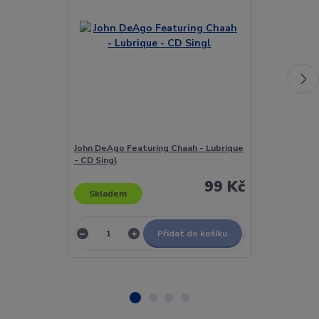
John DeAgo Featuring Chaah - Lubrique
Pizza Boys - O
- CD Singl
99 Kč
Skladem
Skladem
Přidat do košíku