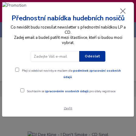
❣️ Od 4.8. do 13.8. čerpám dovolenou. Datum
expedice objednávek se posouvá na pátek
14.8.2026 🐋
Přednostní nabídka hudebních nosičů
Co nevidět budu rozesílat newsletter s přednostní nabídkou LP a
+420 725 736 293
CZK
(Po-Pá, 8 - 16 hod.)
CD.
Zadej email a budeš patřit mezi šťastlivce, kteří si budou moci
vybrat.
0
0 Kč
Odeslat
Menu
Přeji si odebírat novinky e-mailem dle
podmínek zpracování osobních
údajů
.
Alba
CD
DJ Dee Kline - I Don't Smoke - CD Singl
Souhlasím se
zpracováním osobních údajů
pro účely registrace.
Zavřít
DJ Dee Kline - I Don't Smoke - CD Singl