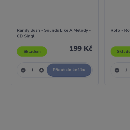
Randy Bush - Sounds Like A Melody -
Rofo - Ro
CD Singl
199 Kč
Skladem
Sklad
Přidat do košíku