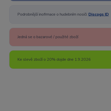
Podrobnější inofrmace o hudebním nosiči:
Discogs ID
Jedná se o bazarové / použité zboží
Ke slevě zboží o 20% dojde dne 1.9.2026