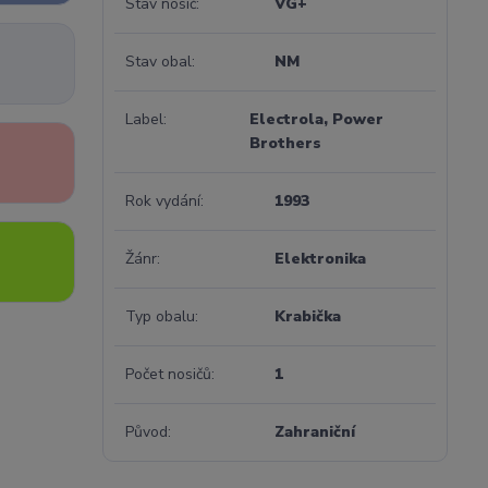
Stav nosič
VG+
Stav obal
NM
Label
Electrola, Power
Brothers
Rok vydání
1993
Žánr
Elektronika
Typ obalu
Krabička
Počet nosičů
1
Původ
Zahraniční