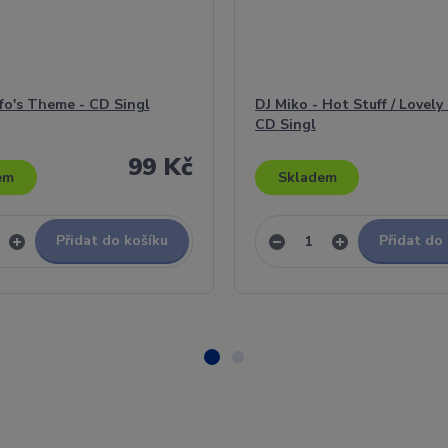
fo's Theme - CD Singl
DJ Miko - Hot Stuff / Lovely 
CD Singl
99 Kč
em
Skladem
Přidat do košíku
Přidat do