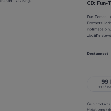
CD: Fun-T
Fun-Tomas - C
BrothersHodn
inofrmace o h
zbožíKe slev
Dostupnost
99 
99 Kč
b
Číslo produktu:
Hlídat cenu / 