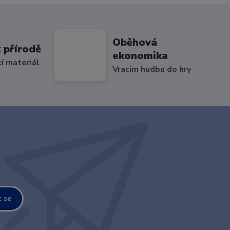
Oběhová
 přírodě
ekonomika
cí materiál
Vracím hudbu do hry
t se