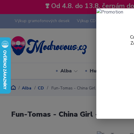
❣️ Od 4.8. do 13.8. čerpám 
Výkup gramofonových desek
Výkup CD
Výkup hi-fi tech
C
Z
Alba
Hudební styly
Alba
CD
Fun-Tomas - China Girl - CD Singl
Fun-Tomas - China Girl - CD Singl