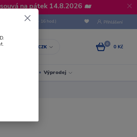
osouvá na pátek 14.8.2026 🐋
 736 293
(Po-Pá, 8 - 16 hod.)
Přihlášení
D.
t.
0
0 Kč
CZK
Obaly
Výprodej