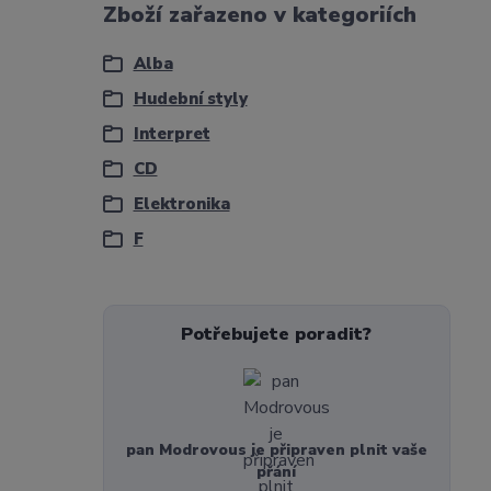
Zboží zařazeno v kategoriích
Alba
Hudební styly
Interpret
CD
Elektronika
F
Potřebujete poradit?
pan Modrovous je připraven plnit vaše
přání