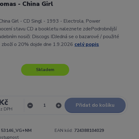
omas - China Girl
hina Girl - CD Singl - 1993 - Electrola, Power
ocení stavu CD a bookletu naleznete zdePodrobnější
udebním nosiči: Discogs IDJedná se o bazarové / použité
ě zboží o 20% dojde dne 1.9.2026
celý popis
Skladem
Kč
Přidat do košíku
ez DPH
53146_VG+NM
EAN kód:
724388104029
dostupnost