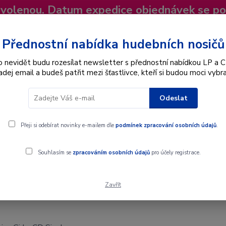
dovolenou. Datum expedice objednávek se p
niky
Nevíte si rady? Zavolejte.
+420 725
Více
Přednostní nabídka hudebních nosičů
o nevidět budu rozesílat newsletter s přednostní nabídkou LP a C
adej email a budeš patřit mezi šťastlivce, kteří si budou moci vybra
Hledat
Odeslat
Interpret
Karel Gott
Dárkové poukazy
Přeji si odebírat novinky e-mailem dle
podmínek zpracování osobních údajů
.
Souhlasím se
zpracováním osobních údajů
pro účely registrace.
Zavřít