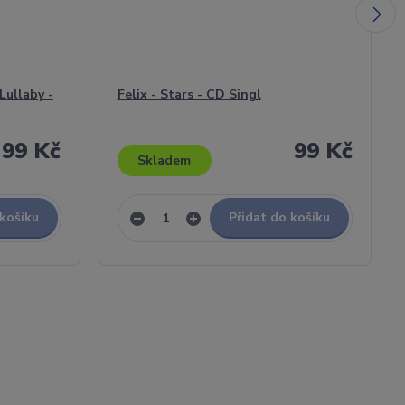
Lullaby -
Felix - Stars - CD Singl
99 Kč
99 Kč
Skladem
 košíku
Přidat do košíku