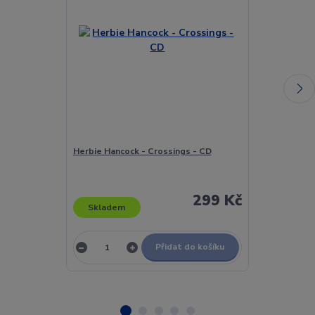
Herbie Hancock - Crossings - CD
Herbie Hancoc
299 Kč
Skladem
Skladem
Přidat do košíku