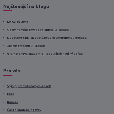
Nejčtenější na blogu
LP Karel Gott
Co by nemělo chybět ve sbírce LP desek
Desatero rad, jak zacházet s gramofonovou deskou
Jak zjistit cenu LP desek
Gramofonová akademie - populárně naučný pořad
Pro vás
Výkup gramofonových desek
Blog
Kariéra
Často kladené otázky