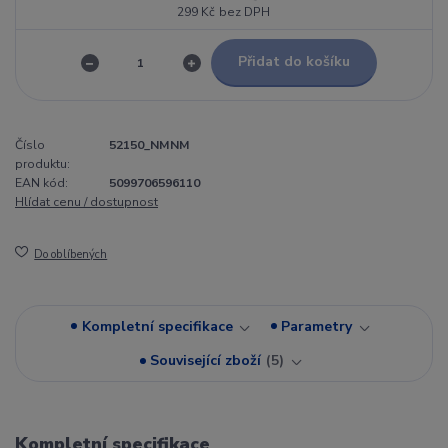
299 Kč
bez DPH
Přidat do košíku
Číslo
52150_NMNM
produktu:
EAN kód:
5099706596110
Hlídat cenu / dostupnost
Do oblíbených
Kompletní specifikace
Parametry
Související zboží
5
Kompletní specifikace