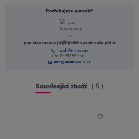
Potřebujete poradit?
pan Modrovous je připraven plnit vaše přání
+420 725 736 293
(Po-Pá, 8 - 16 hod.)
info@modrovous.cz
Související zboží
5