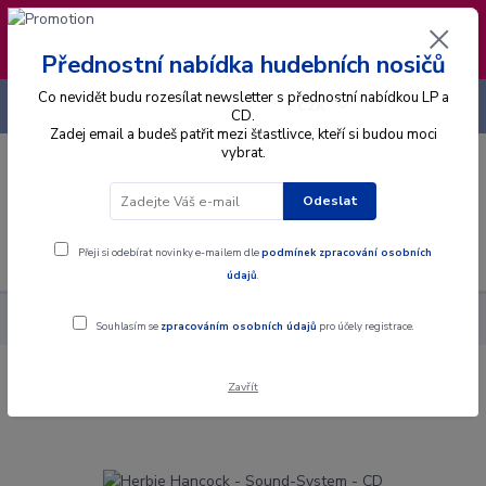
❣️ Od 4.8. do 13.8. čerpám dovolenou. Datum
expedice objednávek se posouvá na pátek
14.8.2026 🐋
Přednostní nabídka hudebních nosičů
Co nevidět budu rozesílat newsletter s přednostní nabídkou LP a
+420 725 736 293
CZK
(Po-Pá, 8 - 16 hod.)
CD.
Zadej email a budeš patřit mezi šťastlivce, kteří si budou moci
vybrat.
0
0 Kč
Odeslat
Menu
Přeji si odebírat novinky e-mailem dle
podmínek zpracování osobních
údajů
.
Alba
CD
Herbie Hancock - Sound-System - CD
Souhlasím se
zpracováním osobních údajů
pro účely registrace.
Zavřít
Herbie Hancock - Sound-System - CD