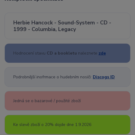
Herbie Hancock - Sound-System - CD -
1999 - Columbia, Legacy
Hodnocení stavu
CD a bookletu
naleznete
zde
Podrobnější inofrmace o hudebním nosiči:
Discogs ID
Jedná se o bazarové / použité zboží
Ke slevě zboží o 20% dojde dne 1.9.2026