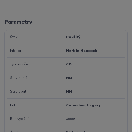
Parametry
Stav
Použitý
Interpret
Herbie Hancock
Typ nosiče
CD
Stav nosič
NM
Stav obal
NM
Label
Columbia, Legacy
Rok vydání
1999