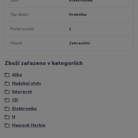
Žánr
Elektronika
Typ obalu
Krabička
Počet nosičů
1
Původ
Zahraniční
Zboží zařazeno v kategoriích
Alba
Hudební styly
Interpret
CD
Elektronika
H
Hancock Herbie