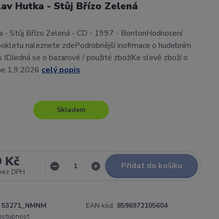
lav Hutka - Stůj Břízo Zelená
a - Stůj Břízo Zelená - CD - 1997 - BontonHodnocení
ookletu naleznete zdePodrobnější inofrmace o hudebním
gs IDJedná se o bazarové / použité zbožíKe slevě zboží o
ne 1.9.2026
celý popis
Skladem
9 Kč
Přidat do košíku
bez DPH
53271_NMNM
EAN kód:
8596972105604
dostupnost