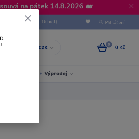
osouvá na pátek 14.8.2026 🐋
 736 293
(Po-Pá, 8 - 16 hod.)
Přihlášení
D.
t.
0
0 Kč
CZK
Obaly
Výprodej