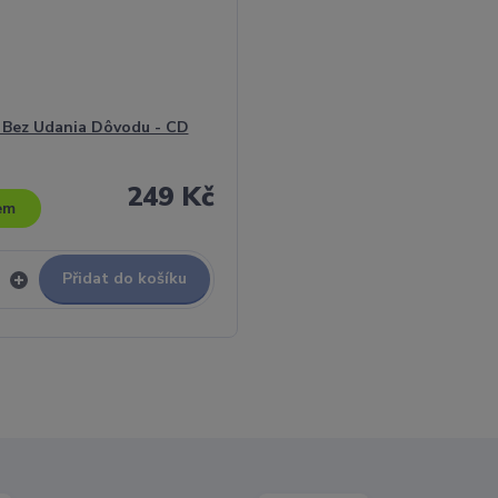
- Bez Udania Dôvodu - CD
249 Kč
em
Přidat do košíku