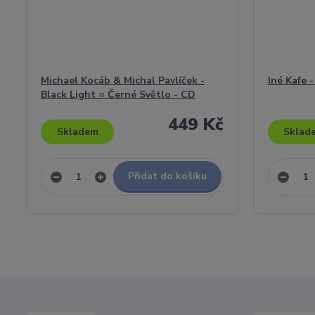
Michael Kocáb & Michal Pavlíček -
Iné Kafe 
Black Light = Černé Světlo - CD
449 Kč
Skladem
Sklad
Přidat do košíku