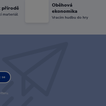
Oběhová
 přírodě
ekonomika
cí materiál
Vracím hudbu do hry
t se
tteru.