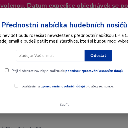
dovolenou. Datum expedice objednávek se p
niky
Nevíte si rady? Zavolejte.
+420 725
Více
Přednostní nabídka hudebních nosičů
o nevidět budu rozesílat newsletter s přednostní nabídkou LP a C
adej email a budeš patřit mezi šťastlivce, kteří si budou moci vybra
Hledat
Odeslat
Interpret
Karel Gott
Dárkové poukazy
Přeji si odebírat novinky e-mailem dle
podmínek zpracování osobních údajů
.
Souhlasím se
zpracováním osobních údajů
pro účely registrace.
Zavřít
 - CD