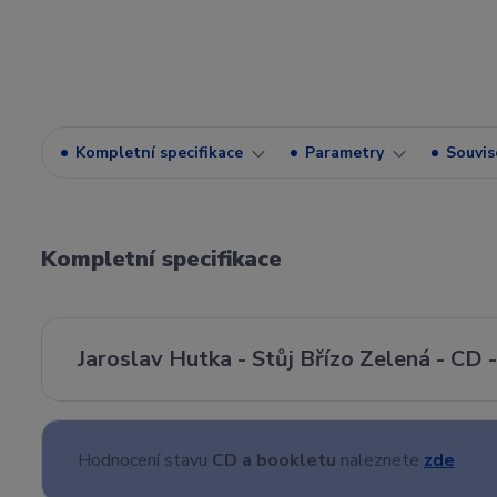
Kompletní specifikace
Parametry
Souvise
Kompletní specifikace
Jaroslav Hutka - Stůj Břízo Zelená - CD 
Hodnocení stavu
CD a bookletu
naleznete
zde