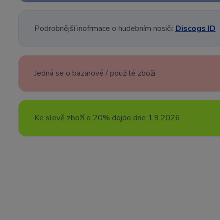
Podrobnější inofrmace o hudebním nosiči:
Discogs ID
Jedná se o bazarové / použité zboží
Ke slevě zboží o 20% dojde dne 1.9.2026