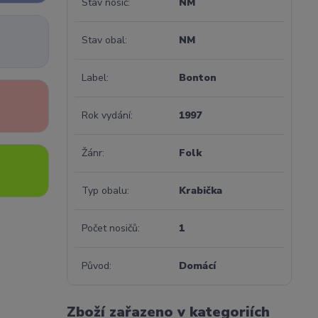
Stav nosič
NM
Stav obal
NM
Label
Bonton
Rok vydání
1997
Žánr
Folk
Typ obalu
Krabička
Počet nosičů
1
Původ
Domácí
Zboží zařazeno v kategoriích