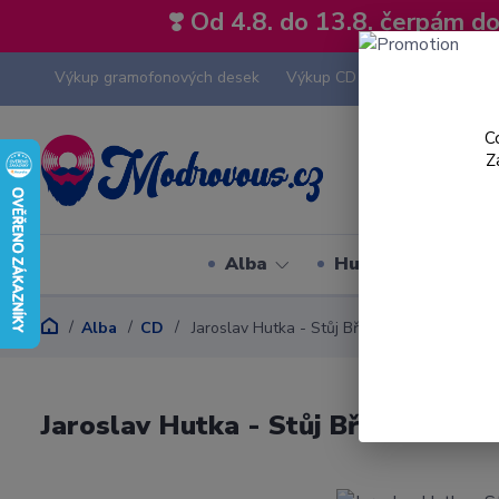
❣️ Od 4.8. do 13.8. čerpám 
Výkup gramofonových desek
Výkup CD
Výkup hi-fi tech
C
Z
Alba
Hudební styly
Alba
CD
Jaroslav Hutka - Stůj Břízo Zelená - CD
Jaroslav Hutka - Stůj Břízo Zelená