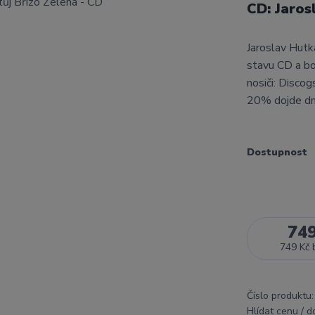
CD: Jaros
Jaroslav Hutk
stavu CD a b
nosiči: Disco
20% dojde d
Dostupnost
74
749 Kč
Číslo produktu:
Hlídat cenu / 