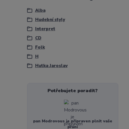
Alba
Hudební styly
Interpret
CD
Folk
H
Hutka Jaroslav
Potřebujete poradit?
pan Modrovous je připraven plnit vaše
přání