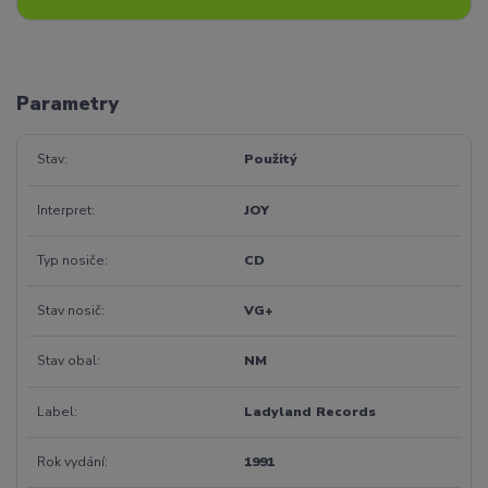
Parametry
Stav
Použitý
Interpret
JOY
Typ nosiče
CD
Stav nosič
VG+
Stav obal
NM
Label
Ladyland Records
Rok vydání
1991