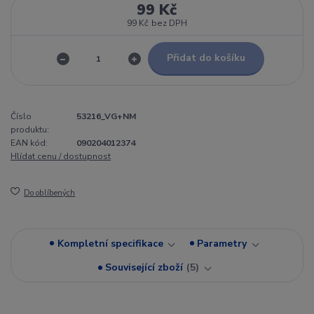
99 Kč
99 Kč
bez DPH
Přidat do košíku
Číslo
53216_VG+NM
produktu:
EAN kód:
090204012374
Hlídat cenu / dostupnost
Do oblíbených
Kompletní specifikace
Parametry
Související zboží
5