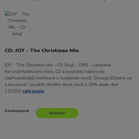
CD: JOY - The Christmas Mix
JOY - The Christmas Mix - CD Singl - 1991 - Ladyland
RecordsHodnocení stavu CD a bookletu naleznete
zdePodrobnější inofrmace o hudebním nosiči: Discogs IDJedná se
o bazarové / použité zbožíKe slevě zboží o 20% dojde dne
1.9.2026
celý popis
Dostupnost
Skladem