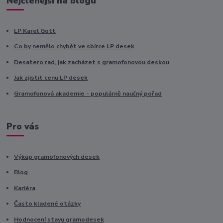
Nejčtenější na blogu
LP Karel Gott
Co by nemělo chybět ve sbírce LP desek
Desatero rad, jak zacházet s gramofonovou deskou
Jak zjistit cenu LP desek
Gramofonová akademie - populárně naučný pořad
Pro vás
Výkup gramofonových desek
Blog
Kariéra
Často kladené otázky
Hodnocení stavu gramodesek