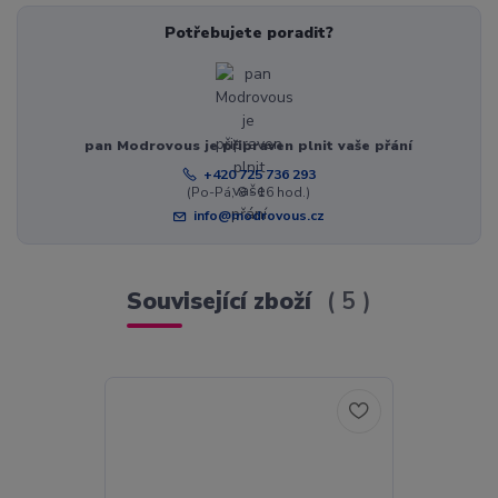
Potřebujete poradit?
pan Modrovous je připraven plnit vaše přání
+420 725 736 293
(Po-Pá, 8 - 16 hod.)
info@modrovous.cz
Související zboží
5