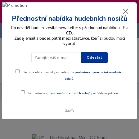
❣️ Od 4.8. do 13.8. čerpám dovolenou. Datum
expedice objednávek se posouvá na pátek
14.8.2026 🐋
Přednostní nabídka hudebních nosičů
Co nevidět budu rozesílat newsletter s přednostní nabídkou LP a
+420 725 736 293
CZK
(Po-Pá, 8 - 16 hod.)
CD.
Zadej email a budeš patřit mezi šťastlivce, kteří si budou moci
vybrat.
0
0 Kč
Odeslat
Menu
Přeji si odebírat novinky e-mailem dle
podmínek zpracování osobních
údajů
.
Alba
CD
JOY - The Christmas Mix - CD Singl
Souhlasím se
zpracováním osobních údajů
pro účely registrace.
Zavřít
JOY - The Christmas Mix - CD Singl