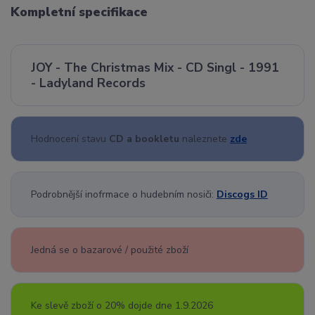
Kompletní specifikace
JOY - The Christmas Mix - CD Singl - 1991
- Ladyland Records
Hodnocení stavu
CD a bookletu
naleznete
zde
Podrobnější inofrmace o hudebním nosiči:
Discogs ID
Jedná se o bazarové / použité zboží
Ke slevě zboží o 20% dojde dne 1.9.2026