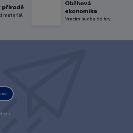
Oběhová
 přírodě
ekonomika
cí materiál
Vracím hudbu do hry
t se
tteru.