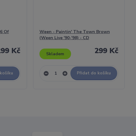
6 Of
Ween - Paintin' The Town Brown
(Ween Live '90-'98) - CD
299 Kč
299 Kč
Skladem
 košíku
Přidat do košíku