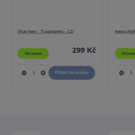
Vijay Iyer - Tragicomic - CD
Amos Hoff
299 Kč
Skladem
Sklad
Přidat do košíku