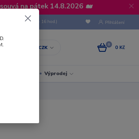
osouvá na pátek 14.8.2026 🐋
 736 293
(Po-Pá, 8 - 16 hod.)
Přihlášení
D.
t.
0
0 Kč
CZK
Obaly
Výprodej