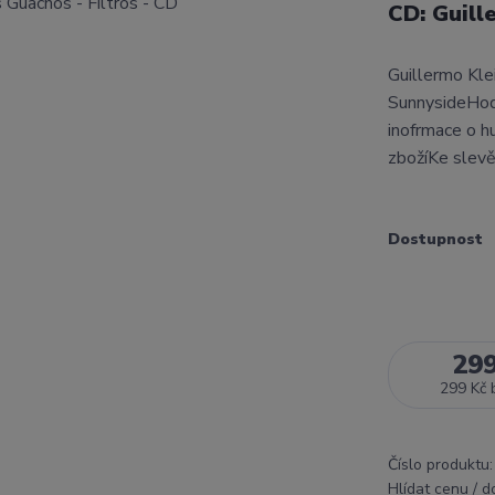
CD: Guill
Guillermo Kle
SunnysideHod
inofrmace o h
zbožíKe slev
Dostupnost
29
299 Kč
Číslo produktu:
Hlídat cenu / 