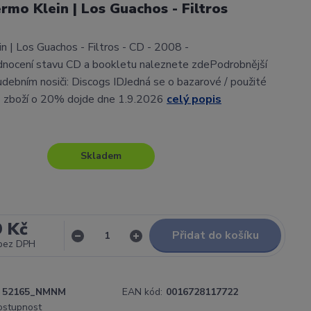
ermo Klein | Los Guachos - Filtros
in | Los Guachos - Filtros - CD - 2008 -
nocení stavu CD a bookletu naleznete zdePodrobnější
udebním nosiči: Discogs IDJedná se o bazarové / použité
ě zboží o 20% dojde dne 1.9.2026
celý popis
Skladem
9 Kč
Přidat do košíku
bez DPH
52165_NMNM
EAN kód:
0016728117722
dostupnost