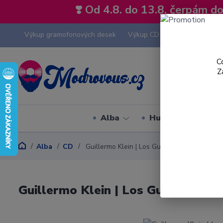
❣️ Od 4.8. do 13.8. čerpám 
Výkup gramofonových desek
Výkup CD
Výkup hi-fi tech
C
Z
Alba
Hudební styly
Alba
CD
Guillermo Klein | Los Guachos - Filtros - CD
Guillermo Klein | Los Guachos - Fi