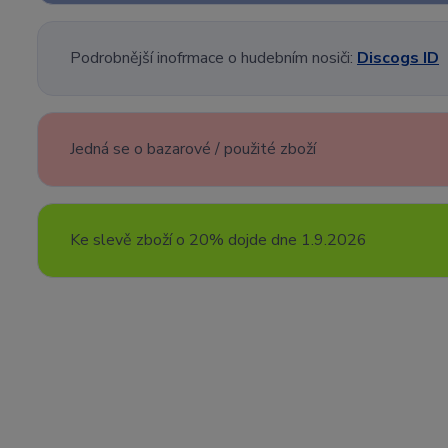
Podrobnější inofrmace o hudebním nosiči:
Discogs ID
Jedná se o bazarové / použité zboží
Ke slevě zboží o 20% dojde dne 1.9.2026