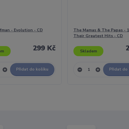
man - Evolution - CD
The Mamas & The Papas - 1
Their Greatest Hits - CD
299 Kč
em
Skladem
Přidat do košíku
Přidat do