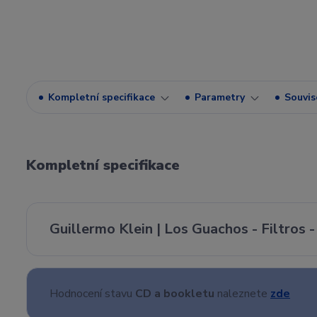
Kompletní specifikace
Parametry
Souvise
Kompletní specifikace
Guillermo Klein | Los Guachos - Filtros 
Hodnocení stavu
CD a bookletu
naleznete
zde