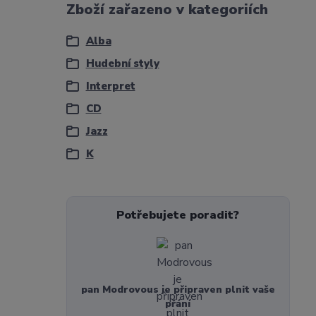
Zboží zařazeno v kategoriích
Alba
Hudební styly
Interpret
CD
Jazz
K
Potřebujete poradit?
pan Modrovous je připraven plnit vaše
přání