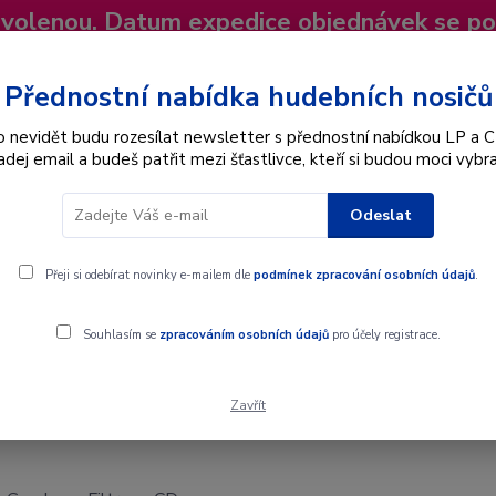
dovolenou. Datum expedice objednávek se p
niky
Nevíte si rady? Zavolejte.
+420 725
Více
Přednostní nabídka hudebních nosičů
o nevidět budu rozesílat newsletter s přednostní nabídkou LP a C
adej email a budeš patřit mezi šťastlivce, kteří si budou moci vybra
Hledat
Odeslat
Interpret
Karel Gott
Dárkové poukazy
Přeji si odebírat novinky e-mailem dle
podmínek zpracování osobních údajů
.
Souhlasím se
zpracováním osobních údajů
pro účely registrace.
Zavřít
ltros - CD