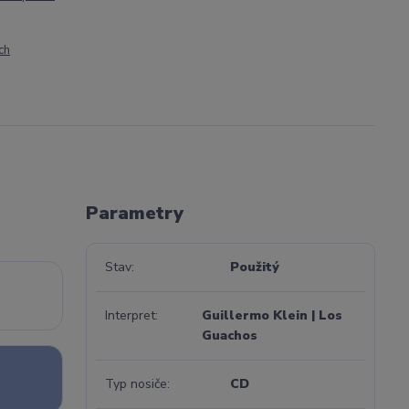
ch
Parametry
Stav
Použitý
Interpret
Guillermo Klein | Los
Guachos
Typ nosiče
CD