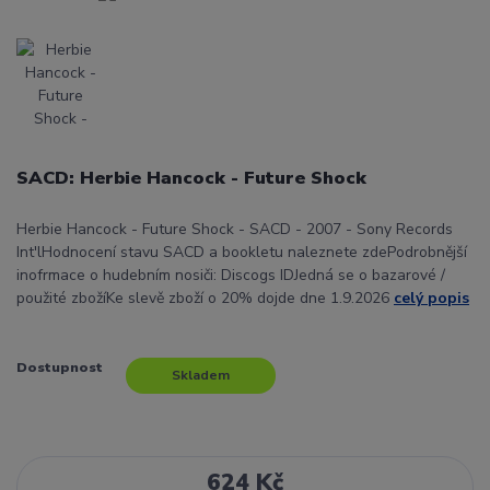
SACD: Herbie Hancock - Future Shock
Herbie Hancock - Future Shock - SACD - 2007 - Sony Records
Int'lHodnocení stavu SACD a bookletu naleznete zdePodrobnější
inofrmace o hudebním nosiči: Discogs IDJedná se o bazarové /
použité zbožíKe slevě zboží o 20% dojde dne 1.9.2026
celý popis
Dostupnost
Skladem
624 Kč