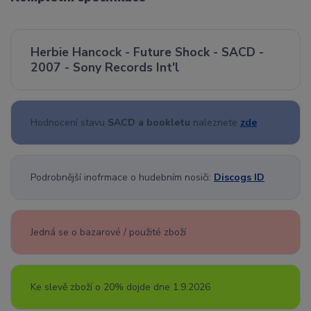
Herbie Hancock - Future Shock - SACD -
2007 - Sony Records Int'l
Hodnocení stavu
SACD a bookletu
naleznete
zde
Podrobnější inofrmace o hudebním nosiči:
Discogs ID
Jedná se o bazarové / použité zboží
Ke slevě zboží o 20% dojde dne 1.9.2026