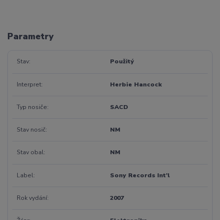
Parametry
Stav
Použitý
Interpret
Herbie Hancock
Typ nosiče
SACD
Stav nosič
NM
Stav obal
NM
Label
Sony Records Int'l
Rok vydání
2007