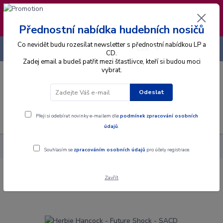
❣️ Od 4.8. do 13.8. čerpám dovolenou. Datum
expedice objednávek se posouvá na pátek
14.8.2026 🐋
Přednostní nabídka hudebních nosičů
Co nevidět budu rozesílat newsletter s přednostní nabídkou LP a
+420 725 736 293
CZK
(Po-Pá, 8 - 16 hod.)
CD.
Zadej email a budeš patřit mezi šťastlivce, kteří si budou moci
vybrat.
0
0 Kč
Odeslat
Menu
Přeji si odebírat novinky e-mailem dle
podmínek zpracování osobních
údajů
.
Alba
SACD
Herbie Hancock - Future Shock - SACD
Souhlasím se
zpracováním osobních údajů
pro účely registrace.
Zavřít
Herbie Hancock - Future Shock - SACD