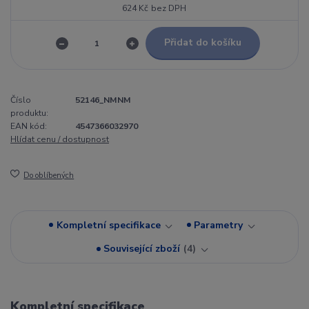
624 Kč
bez DPH
Přidat do košíku
Číslo
52146_NMNM
produktu:
EAN kód:
4547366032970
Hlídat cenu / dostupnost
Do oblíbených
Kompletní specifikace
Parametry
Související zboží
4
Kompletní specifikace