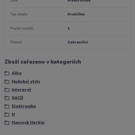
Žánr
Elektronika
Typ obalu
Krabička
Počet nosičů
1
Původ
Zahraniční
Zboží zařazeno v kategoriích
Alba
Hudební styly
Interpret
SACD
Elektronika
H
Hancock Herbie