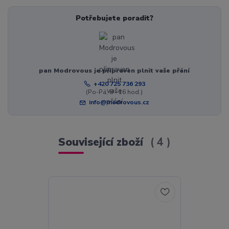
Potřebujete poradit?
pan Modrovous je připraven plnit vaše přání
+420 725 736 293
(Po-Pá, 8 - 16 hod.)
info@modrovous.cz
Související zboží
4