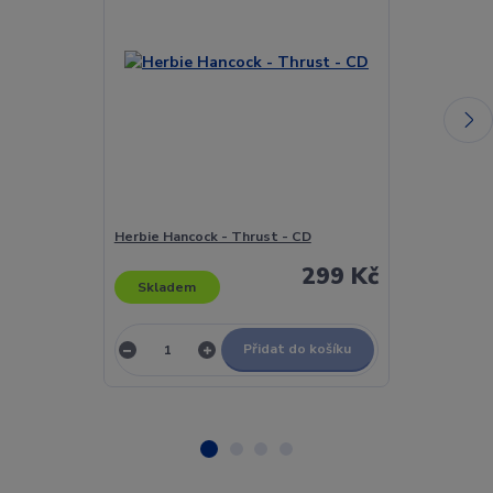
Herbie Hancock - Thrust - CD
Herbie Hancoc
299 Kč
Skladem
Skladem
Přidat do košíku