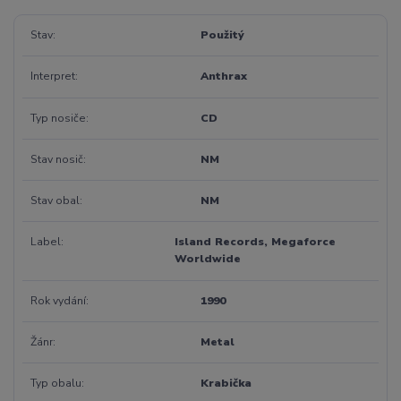
Stav
Použitý
Interpret
Anthrax
Typ nosiče
CD
Stav nosič
NM
Stav obal
NM
Label
Island Records, Megaforce
Worldwide
Rok vydání
1990
Žánr
Metal
Typ obalu
Krabička