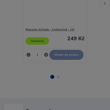
Massive Attack - Collected - CD
Ministry - Ori
249 Kč
Skladem
Skladem
Přidat do košíku