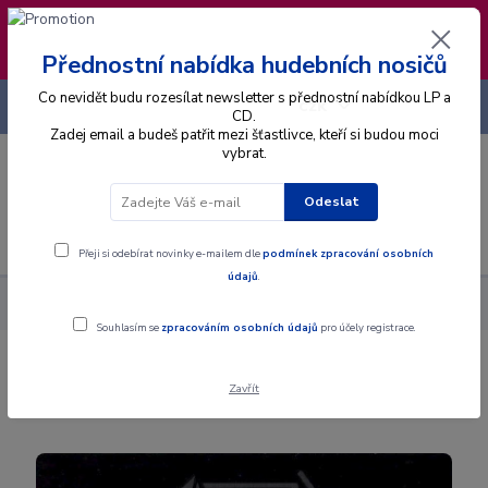
❣️ Od 4.8. do 13.8. čerpám dovolenou. Datum
expedice objednávek se posouvá na pátek
14.8.2026 🐋
Přednostní nabídka hudebních nosičů
Co nevidět budu rozesílat newsletter s přednostní nabídkou LP a
+420 725 736 293
CZK
(Po-Pá, 8 - 16 hod.)
CD.
Zadej email a budeš patřit mezi šťastlivce, kteří si budou moci
vybrat.
0
0 Kč
Odeslat
Menu
Přeji si odebírat novinky e-mailem dle
podmínek zpracování osobních
údajů
.
Alba
CD
Anthrax - Persistence Of Time - CD
Souhlasím se
zpracováním osobních údajů
pro účely registrace.
Anthrax - Persistence Of Time - CD
Zavřít