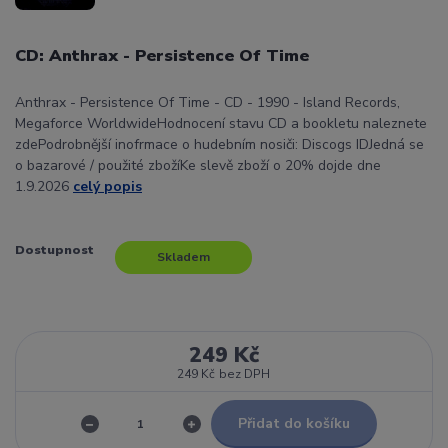
CD: Anthrax - Persistence Of Time
Anthrax - Persistence Of Time - CD - 1990 - Island Records,
Megaforce WorldwideHodnocení stavu CD a bookletu naleznete
zdePodrobnější inofrmace o hudebním nosiči: Discogs IDJedná se
o bazarové / použité zbožíKe slevě zboží o 20% dojde dne
1.9.2026
celý popis
Dostupnost
Skladem
249 Kč
249 Kč
bez DPH
Přidat do košíku