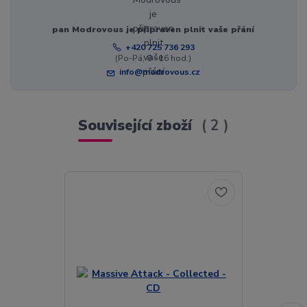
pan Modrovous je připraven plnit vaše přání
+420 725 736 293
(Po-Pá, 8 - 16 hod.)
info@modrovous.cz
Související zboží
2