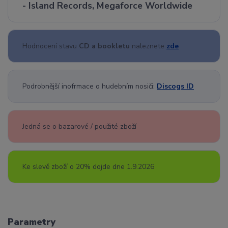
- Island Records, Megaforce Worldwide
Hodnocení stavu
CD a bookletu
naleznete
zde
Podrobnější inofrmace o hudebním nosiči:
Discogs ID
Jedná se o bazarové / použité zboží
Ke slevě zboží o 20% dojde dne 1.9.2026
Parametry