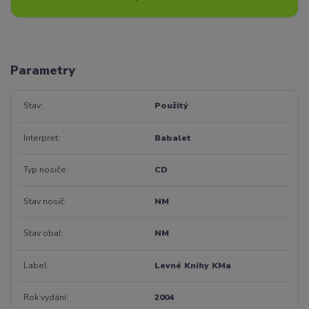
Parametry
Stav
Použitý
Interpret
Babalet
Typ nosiče
CD
Stav nosič
NM
Stav obal
NM
Label
Levné Knihy KMa
Rok vydání
2004