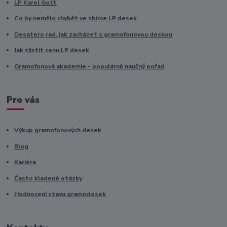
LP Karel Gott
Co by nemělo chybět ve sbírce LP desek
Desatero rad, jak zacházet s gramofonovou deskou
Jak zjistit cenu LP desek
Gramofonová akademie - populárně naučný pořad
Pro vás
Výkup gramofonových desek
Blog
Kariéra
Často kladené otázky
Hodnocení stavu gramodesek