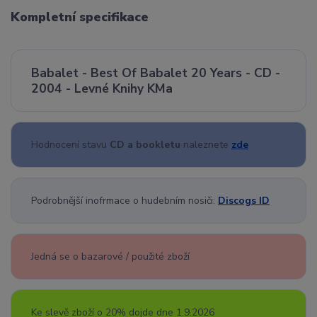
Kompletní specifikace
Babalet - Best Of Babalet 20 Years - CD -
2004 - Levné Knihy KMa
Hodnocení stavu
CD a bookletu
naleznete
zde
Podrobnější inofrmace o hudebním nosiči:
Discogs ID
Jedná se o bazarové / použité zboží
Ke slevě zboží o 20% dojde dne 1.9.2026