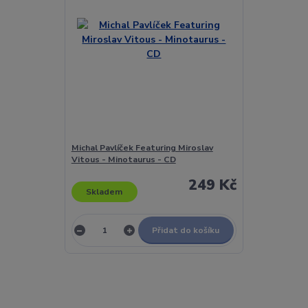
Michal Pavlíček Featuring Miroslav
Vitous - Minotaurus - CD
249 Kč
Skladem
Přidat do košíku