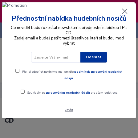
❣️ Od 4.8. do 13.8. čerpám dovolenou. Datum
expedice objednávek se posouvá na pátek
14.8.2026 🐋
Přednostní nabídka hudebních nosičů
Co nevidět budu rozesílat newsletter s přednostní nabídkou LP a
+420 725 736 293
CZK
(Po-Pá, 8 - 16 hod.)
CD.
Zadej email a budeš patřit mezi šťastlivce, kteří si budou moci
vybrat.
0
0 Kč
Odeslat
Menu
Přeji si odebírat novinky e-mailem dle
podmínek zpracování osobních
údajů
.
Alba
CD
Babalet - Best Of Babalet 20 Years - CD
Souhlasím se
zpracováním osobních údajů
pro účely registrace.
Zavřít
Babalet - Best Of Babalet 20 Years -
CD