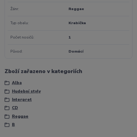
Žánr
Reggae
Typ obalu
Krabička
Počet nosičů
1
Původ
Domácí
Zboží zařazeno v kategoriích
Alba
Hudební styly
Interpret
CD
Reggae
B