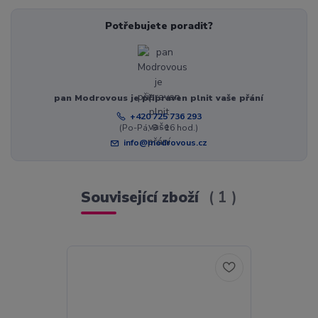
Potřebujete poradit?
pan Modrovous je připraven plnit vaše přání
+420 725 736 293
(Po-Pá, 8 - 16 hod.)
info@modrovous.cz
Související zboží
1