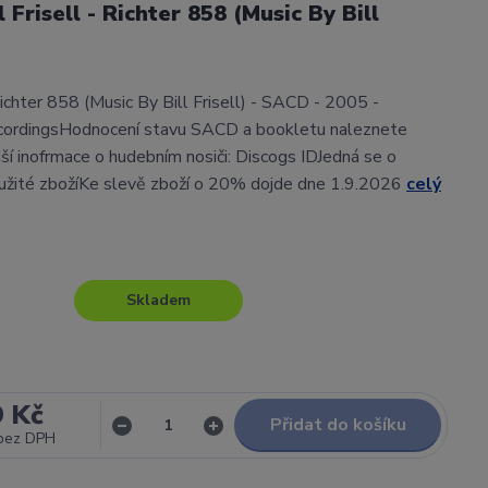
 Frisell - Richter 858 (Music By Bill
 Richter 858 (Music By Bill Frisell) - SACD - 2005 -
cordingsHodnocení stavu SACD a bookletu naleznete
í inofrmace o hudebním nosiči: Discogs IDJedná se o
užité zbožíKe slevě zboží o 20% dojde dne 1.9.2026
celý
Skladem
9 Kč
Přidat do košíku
bez DPH