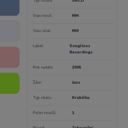
Typ nosiče
SACD
Stav nosič
NM
Stav obal
NM
Label
Songlines
Recordings
Rok vydání
2005
Žánr
Jazz
Typ obalu
Krabička
Počet nosičů
1
Původ
Zahraniční