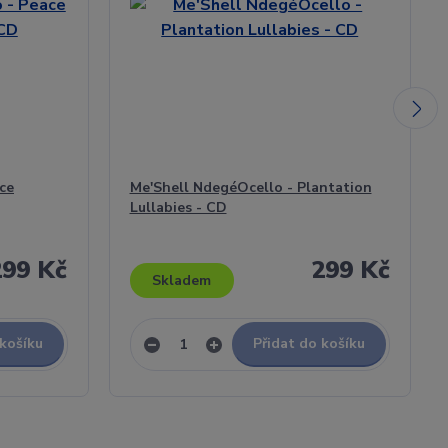
ce
Me'Shell NdegéOcello - Plantation
Lullabies - CD
299 Kč
299 Kč
Skladem
 košíku
Přidat do košíku