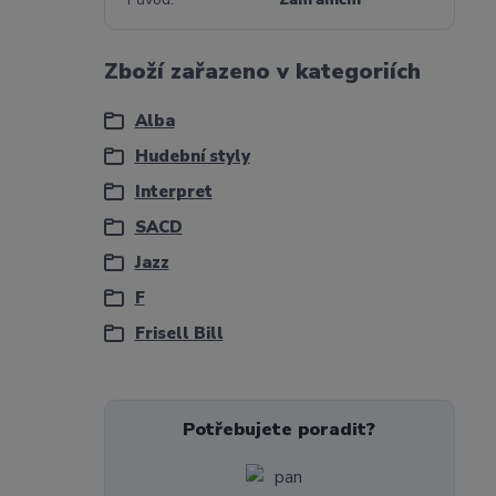
Zboží zařazeno v kategoriích
Alba
Hudební styly
Interpret
SACD
Jazz
F
Frisell Bill
Potřebujete poradit?