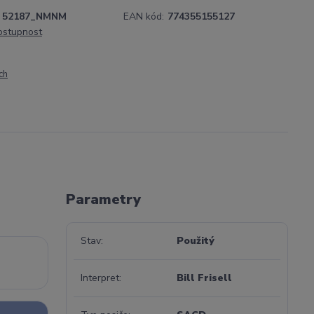
52187_NMNM
EAN kód:
774355155127
dostupnost
ch
Parametry
Stav
Použitý
Interpret
Bill Frisell