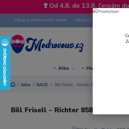
❣️ Od 4.8. do 13.8. čerpám 
Výkup gramofonových desek
Výkup CD
Výkup hi-fi tech
C
Z
Alba
Hudební styly
Alba
SACD
Bill Frisell - Richter 858 (Music By Bill F
Bill Frisell - Richter 858 (Music By