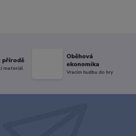
Oběhová
 přírodě
ekonomika
cí materiál
Vracím hudbu do hry