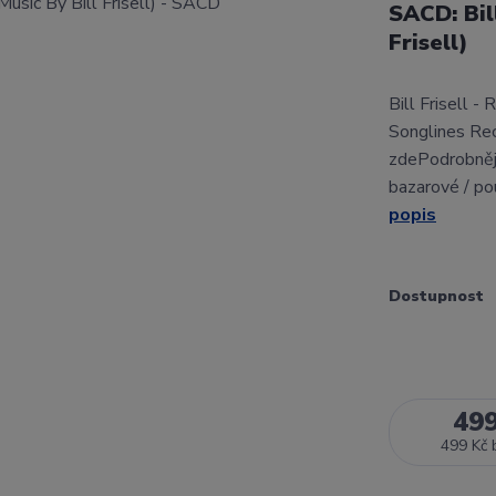
SACD: Bill
Frisell)
Bill Frisell -
Songlines Re
zdePodrobnějš
bazarové / po
popis
Dostupnost
49
499 Kč