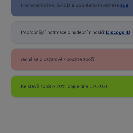
Hodnocení stavu
SACD a bookletu
naleznete
zde
Podrobnější inofrmace o hudebním nosiči:
Discogs ID
Jedná se o bazarové / použité zboží
Ke slevě zboží o 20% dojde dne 1.9.2026