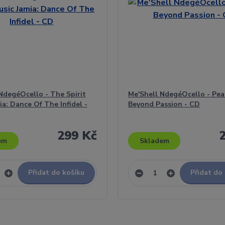
NdegéOcello - The Spirit
Me'Shell NdegéOcello - Pea
ia: Dance Of The Infidel -
Beyond Passion - CD
299 Kč
em
Skladem
Přidat do košíku
Přidat do