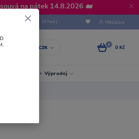
osouvá na pátek 14.8.2026 🐋
 736 293
(Po-Pá, 8 - 16 hod.)
Přihlášení
D.
t.
0
0 Kč
CZK
Obaly
Výprodej