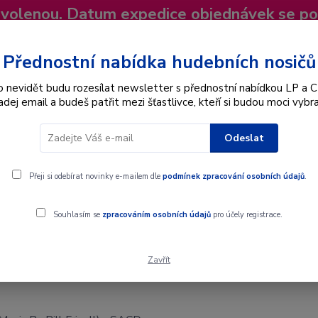
dovolenou. Datum expedice objednávek se p
niky
Nevíte si rady? Zavolejte.
+420 725
Více
Přednostní nabídka hudebních nosičů
o nevidět budu rozesílat newsletter s přednostní nabídkou LP a C
adej email a budeš patřit mezi šťastlivce, kteří si budou moci vybra
Hledat
Odeslat
Interpret
Karel Gott
Dárkové poukazy
Přeji si odebírat novinky e-mailem dle
podmínek zpracování osobních údajů
.
risell) - SACD
Souhlasím se
zpracováním osobních údajů
pro účely registrace.
Zavřít
 Bill Frisell) - SACD