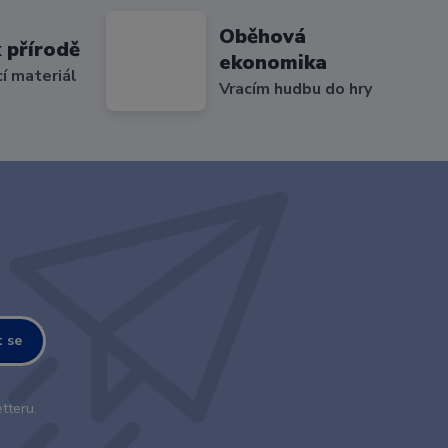
Oběhová
 přírodě
ekonomika
cí materiál
Vracím hudbu do hry
t se
tteru.