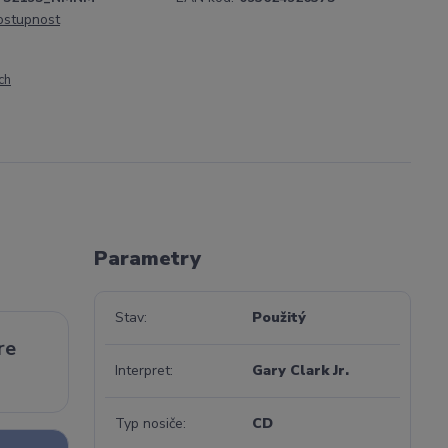
dostupnost
ch
Parametry
Stav
Použitý
re
Interpret
Gary Clark Jr.
Typ nosiče
CD