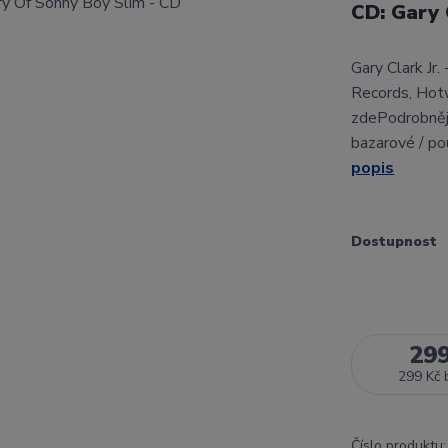
CD: Gary 
Gary Clark Jr
Records, Hot
zdePodrobnějš
bazarové / po
popis
Dostupnost
29
299 Kč
Číslo produktu: