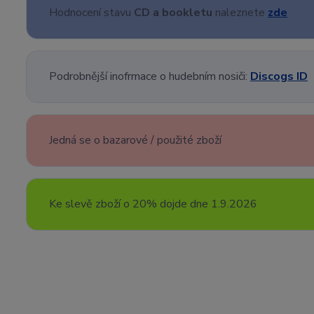
Hodnocení stavu
CD a bookletu
naleznete
zde
Podrobnější inofrmace o hudebním nosiči:
Discogs ID
Jedná se o bazarové / použité zboží
Ke slevě zboží o 20% dojde dne 1.9.2026