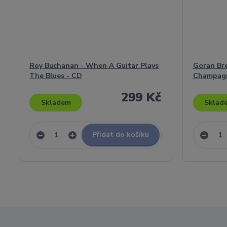
Roy Buchanan - When A Guitar Plays
Goran Bre
The Blues - CD
Champagn
299 Kč
Skladem
Sklad
Přidat do košíku