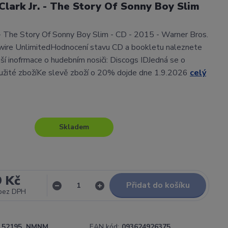
Clark Jr. - The Story Of Sonny Boy Slim
. - The Story Of Sonny Boy Slim - CD - 2015 - Warner Bros.
wire UnlimitedHodnocení stavu CD a bookletu naleznete
í inofrmace o hudebním nosiči: Discogs IDJedná se o
užité zbožíKe slevě zboží o 20% dojde dne 1.9.2026
celý
Skladem
9 Kč
Přidat do košíku
bez DPH
52195_NMNM
EAN kód:
093624926375