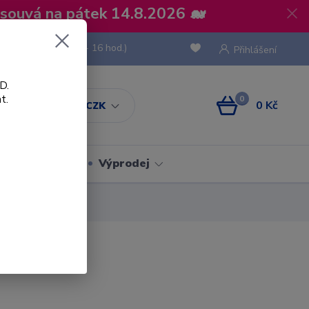
osouvá na pátek 14.8.2026 🐋
 736 293
(Po-Pá, 8 - 16 hod.)
Přihlášení
D.
t.
0
0 Kč
CZK
Obaly
Výprodej