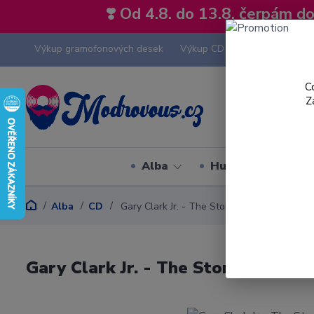
❣️ Od 4.8. do 13.8. čerpám 
Výkup gramofonových desek
Výkup CD
Výkup hi-fi tech
C
Z
Alba
Hudební styly
Alba
CD
Gary Clark Jr. - The Story Of Sonny Boy Sl
Gary Clark Jr. - The Story Of Son