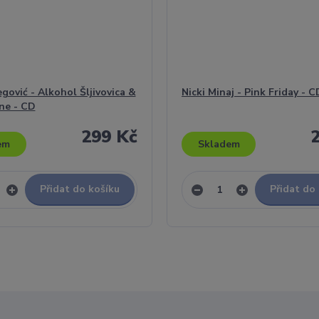
gović - Alkohol Šljivovica &
Nicki Minaj - Pink Friday - C
e - CD
299 Kč
em
Skladem
Přidat do košíku
Přidat do