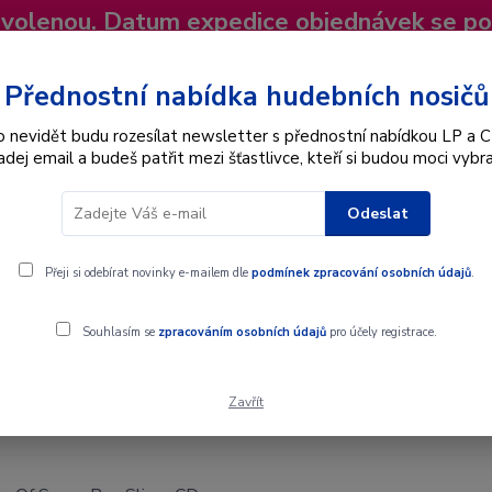
dovolenou. Datum expedice objednávek se p
niky
Nevíte si rady? Zavolejte.
+420 725
Více
Přednostní nabídka hudebních nosičů
o nevidět budu rozesílat newsletter s přednostní nabídkou LP a C
adej email a budeš patřit mezi šťastlivce, kteří si budou moci vybra
Hledat
Odeslat
Interpret
Karel Gott
Dárkové poukazy
Přeji si odebírat novinky e-mailem dle
podmínek zpracování osobních údajů
.
im - CD
Souhlasím se
zpracováním osobních údajů
pro účely registrace.
Zavřít
ny Boy Slim - CD