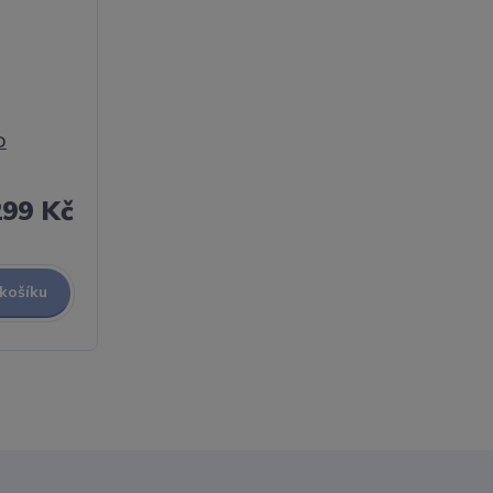
D
299 Kč
 košíku