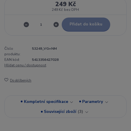
249 Kč
249 Kč
bez DPH
Přidat do košíku
Číslo
53249_VG+NM
produktu:
EAN kód:
5413356427028
Hlídat cenu / dostupnost
Do oblíbených
Kompletní specifikace
Parametry
Související zboží
3