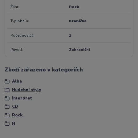
Žánr
Rock
Typ obalu
Krabička
Počet nosičů
1
Původ
Zahraniční
Zboží zařazeno v kategoriích
Alba
Hudební styly
Interpret
CD
Rock
H