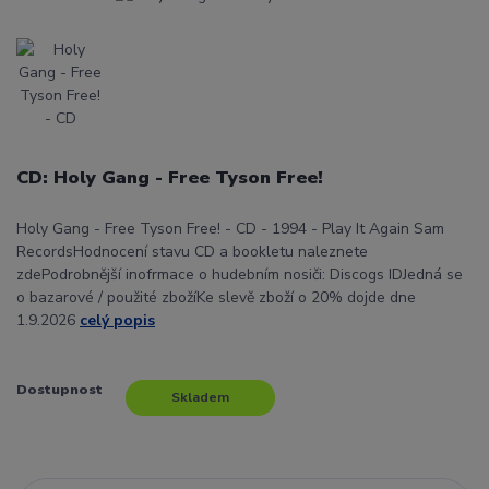
CD: Holy Gang - Free Tyson Free!
Holy Gang - Free Tyson Free! - CD - 1994 - Play It Again Sam
RecordsHodnocení stavu CD a bookletu naleznete
zdePodrobnější inofrmace o hudebním nosiči: Discogs IDJedná se
o bazarové / použité zbožíKe slevě zboží o 20% dojde dne
1.9.2026
celý popis
Dostupnost
Skladem