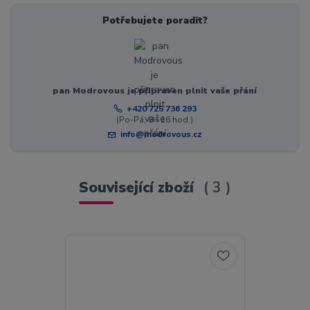
Potřebujete poradit?
pan Modrovous je připraven plnit vaše přání
+420 725 736 293
(Po-Pá, 8 - 16 hod.)
info@modrovous.cz
Související zboží
3