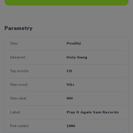
Parametry
Stav
Použitý
Interpret
Holy Gang
Typ nosiče
CD
Stav nosič
VG+
Stav obal
NM
Label
Play It Again Sam Records
Rok vydání
1994