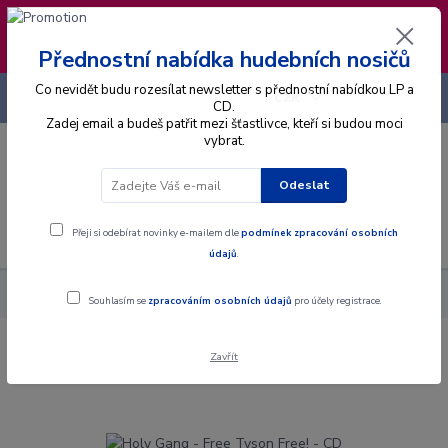
❣️ Od 4.8. do 13.8. čerpám dovolenou. Datum
expedice objednávek se posouvá na pátek
14.8.2026 🐋
Přednostní nabídka hudebních nosičů
Co nevidět budu rozesílat newsletter s přednostní nabídkou LP a
+420 725 736 293
CZK
(Po-Pá, 8 - 16 hod.)
CD.
Zadej email a budeš patřit mezi šťastlivce, kteří si budou moci
vybrat.
0
0 Kč
Odeslat
Menu
Přeji si odebírat novinky e-mailem dle
podmínek zpracování osobních
údajů
.
Alba
CD
Holy Gang - Free Tyson Free! - CD
Souhlasím se
zpracováním osobních údajů
pro účely registrace.
Zavřít
Holy Gang - Free Tyson Free! - CD