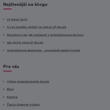
Nejčtenější na blogu
LP Karel Gott
Co by nemělo chybět ve sbírce LP desek
Desatero rad, jak zacházet s gramofonovou deskou
Jak zjistit cenu LP desek
Gramofonová akademie - populárně naučný pořad
Pro vás
Výkup gramofonových desek
Blog
Kariéra
Často kladené otázky