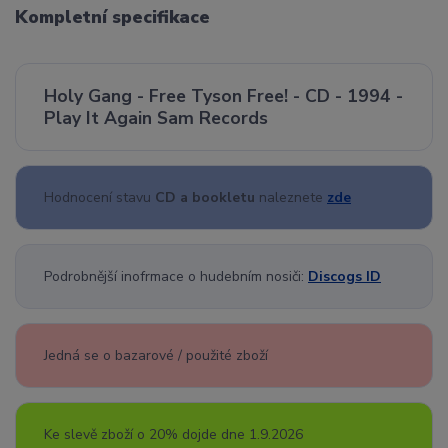
Kompletní specifikace
Holy Gang - Free Tyson Free! - CD - 1994 -
Play It Again Sam Records
Hodnocení stavu
CD a bookletu
naleznete
zde
Podrobnější inofrmace o hudebním nosiči:
Discogs ID
Jedná se o bazarové / použité zboží
Ke slevě zboží o 20% dojde dne 1.9.2026