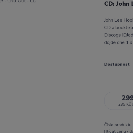
CD: John 
John Lee Hook
CD a bookletu
Discogs IDJed
dojde dne 1.
Dostupnost
29
299 Kč
Číslo produktu:
Hlídat cenu / 