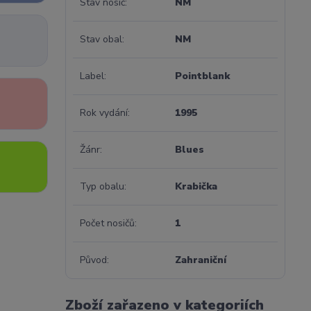
Stav nosič
NM
Stav obal
NM
Label
Pointblank
Rok vydání
1995
Žánr
Blues
Typ obalu
Krabička
Počet nosičů
1
Původ
Zahraniční
Zboží zařazeno v kategoriích