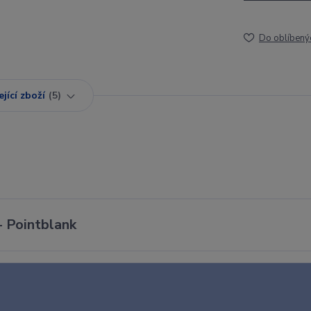
Do oblíbený
jící zboží
5
- Pointblank