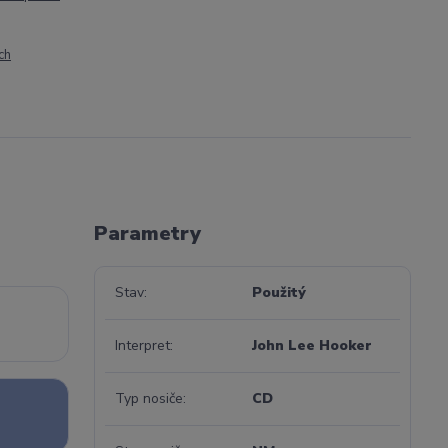
ch
Parametry
Stav
Použitý
Interpret
John Lee Hooker
Typ nosiče
CD