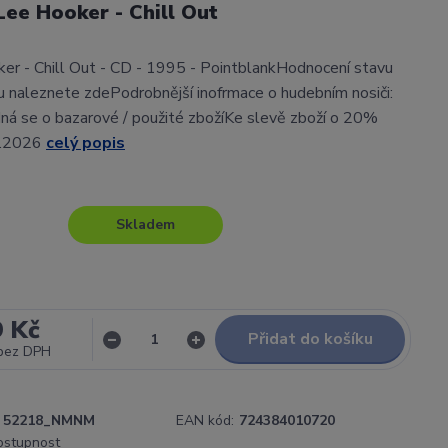
Lee Hooker - Chill Out
er - Chill Out - CD - 1995 - PointblankHodnocení stavu
 naleznete zdePodrobnější inofrmace o hudebním nosiči:
ná se o bazarové / použité zbožíKe slevě zboží o 20%
9.2026
celý popis
Skladem
9 Kč
Přidat do košíku
bez DPH
52218_NMNM
EAN kód:
724384010720
dostupnost