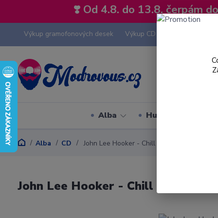
❣️ Od 4.8. do 13.8. čerpám 
Výkup gramofonových desek
Výkup CD
Výkup hi-fi tech
C
Z
Alba
Hudební styly
Alba
CD
John Lee Hooker - Chill Out - CD
John Lee Hooker - Chill Out - CD