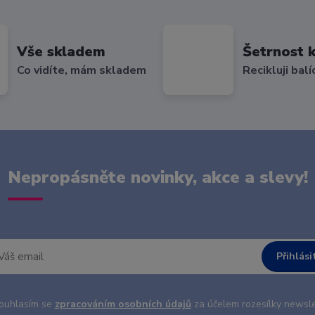
Vše skladem
Šetrnost k
Co vidíte, mám skladem
Recikluji balí
Nepropásněte novinky, akce a slevy!
Přihlási
uhlasím se
zpracováním osobních údajů
za účelem rozesílky newsle