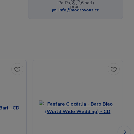
(Po-Pá, 8 - 16 hod.)
info@modrovous.cz