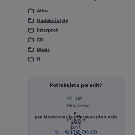
Alba
Hudební styly
Interpret
CD
Blues
H
Potřebujete poradit?
pan Modrovous je připraven plnit vaše
přání
+420 725 736 293