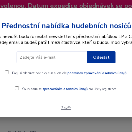
dovolenou. Datum expedice objednávek se p
niky
Nevíte si rady? Zavolejte.
+420 725
Více
Přednostní nabídka hudebních nosičů
o nevidět budu rozesílat newsletter s přednostní nabídkou LP a C
adej email a budeš patřit mezi šťastlivce, kteří si budou moci vybra
Hledat
Odeslat
Interpret
Karel Gott
Dárkové poukazy
Přeji si odebírat novinky e-mailem dle
podmínek zpracování osobních údajů
.
Souhlasím se
zpracováním osobních údajů
pro účely registrace.
Zavřít