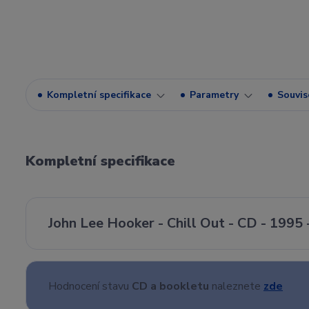
Kompletní specifikace
Parametry
Souvise
Kompletní specifikace
John Lee Hooker - Chill Out - CD - 1995 
Hodnocení stavu
CD a bookletu
naleznete
zde