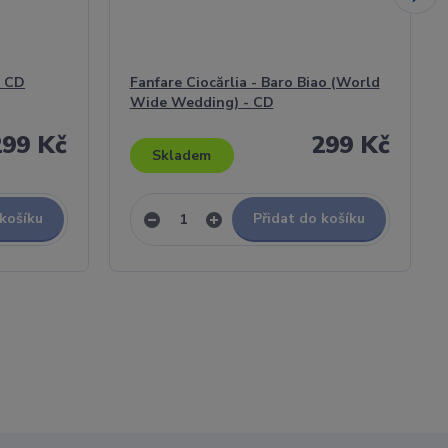
- CD
Fanfare Ciocărlia - Baro Biao (World
Wide Wedding) - CD
299 Kč
299 Kč
Skladem
 košíku
Přidat do košíku