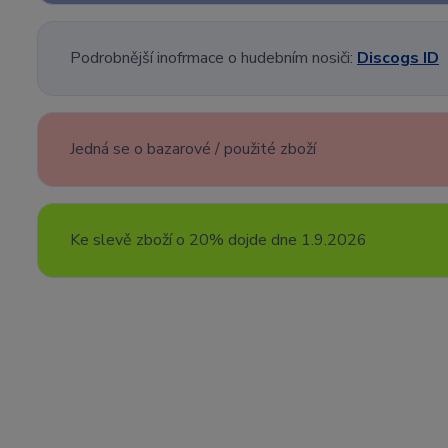
Podrobnější inofrmace o hudebním nosiči:
Discogs ID
Jedná se o bazarové / použité zboží
Ke slevě zboží o 20% dojde dne 1.9.2026