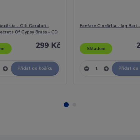
ocărlia - Gili Garabdi -
Fanfare Ciocărlia - Iag Bari 
ecrets Of Gypsy Brass - CD
299 Kč
em
Skladem
Přidat do košíku
Přidat do