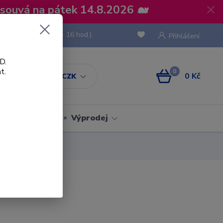
osouvá na pátek 14.8.2026 🐋
 736 293
(Po-Pá, 8 - 16 hod.)
Přihlášení
D.
t.
0
0 Kč
CZK
Obaly
Výprodej