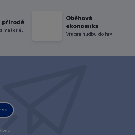
Oběhová
 přírodě
ekonomika
cí materiál
Vracím hudbu do hry
t se
tteru.