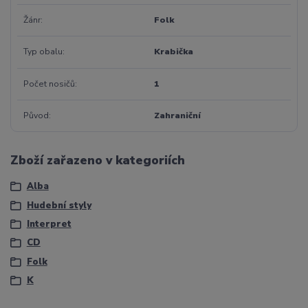
Žánr
Folk
Typ obalu
Krabička
Počet nosičů
1
Původ
Zahraniční
Zboží zařazeno v kategoriích
Alba
Hudební styly
Interpret
CD
Folk
K