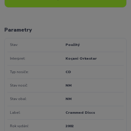
Parametry
Stav
Použitý
Interpret
Koçani Orkestar
Typ nosiče
CD
Stav nosič
NM
Stav obal
NM
Label
Crammed Discs
Rok vydání
2002