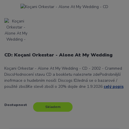
CD: Koçani Orkestar - Alone At My Wedding
Koçani Orkestar - Alone At My Wedding - CD - 2002 - Crammed
DiscsHodnocení stavu CD a bookletu naleznete zdePodrobnější
inofrmace o hudebním nosiči: Discogs IDJedná se o bazarové /
použité zbožíKe slevě zboží o 20% dojde dne 1.9.2026
celý popis
Dostupnost
Skladem