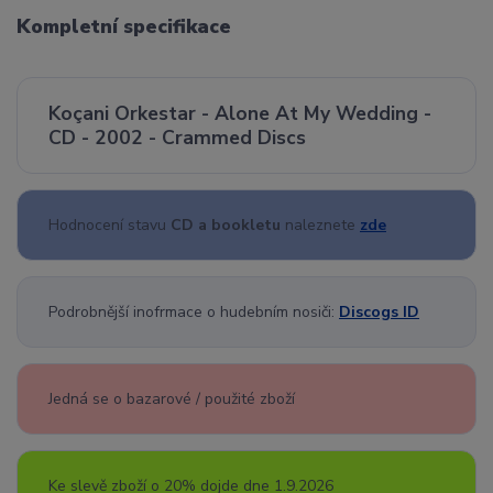
Kompletní specifikace
Koçani Orkestar - Alone At My Wedding -
CD - 2002 - Crammed Discs
Hodnocení stavu
CD a bookletu
naleznete
zde
Podrobnější inofrmace o hudebním nosiči:
Discogs ID
Jedná se o bazarové / použité zboží
Ke slevě zboží o 20% dojde dne 1.9.2026