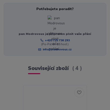
Potřebujete poradit?
pan Modrovous je připraven plnit vaše přání
+420 725 736 293
(Po-Pá, 8 - 16 hod.)
info@modrovous.cz
Související zboží
4