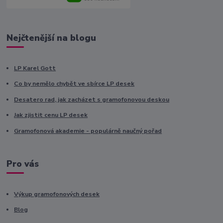
Nejčtenější na blogu
LP Karel Gott
Co by nemělo chybět ve sbírce LP desek
Desatero rad, jak zacházet s gramofonovou deskou
Jak zjistit cenu LP desek
Gramofonová akademie - populárně naučný pořad
Pro vás
Výkup gramofonových desek
Blog