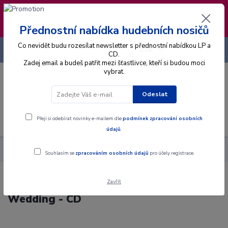
❣️ Od 4.8. do 13.8. čerpám dovolenou. Datum
expedice objednávek se posouvá na pátek
14.8.2026 🐋
Přednostní nabídka hudebních nosičů
Co nevidět budu rozesílat newsletter s přednostní nabídkou LP a
+420 725 736 293
CZK
(Po-Pá, 8 - 16 hod.)
CD.
Zadej email a budeš patřit mezi šťastlivce, kteří si budou moci
vybrat.
0
0 Kč
Odeslat
Menu
Přeji si odebírat novinky e-mailem dle
podmínek zpracování osobních
údajů
.
Alba
CD
Koçani Orkestar - Alone At My Wedding - CD
Souhlasím se
zpracováním osobních údajů
pro účely registrace.
Zavřít
Koçani Orkestar - Alone At My
Wedding - CD