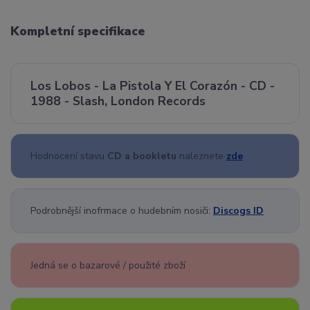
Kompletní specifikace
Los Lobos - La Pistola Y El Corazón - CD -
1988 - Slash, London Records
Hodnocení stavu
CD a bookletu
naleznete
zde
Podrobnější inofrmace o hudebním nosiči:
Discogs ID
Jedná se o bazarové / použité zboží