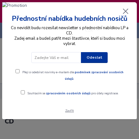
❣️ Od 4.8. do 13.8. čerpám dovolenou. Datum
expedice objednávek se posouvá na pátek
14.8.2026 🐋
Přednostní nabídka hudebních nosičů
Co nevidět budu rozesílat newsletter s přednostní nabídkou LP a
+420 725 736 293
CZK
(Po-Pá, 8 - 16 hod.)
CD.
Zadej email a budeš patřit mezi šťastlivce, kteří si budou moci
vybrat.
0
0 Kč
Odeslat
Menu
Přeji si odebírat novinky e-mailem dle
podmínek zpracování osobních
údajů
.
Alba
CD
Los Lobos - La Pistola Y El Corazón - CD
Souhlasím se
zpracováním osobních údajů
pro účely registrace.
Zavřít
Los Lobos - La Pistola Y El Corazón -
CD