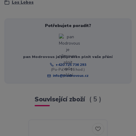
Los Lobos
Potřebujete poradit?
pan Modrovous je připraven plnit vaše přání
+420 725 736 293
(Po-Pá, 8 - 16 hod.)
info@modrovous.cz
Související zboží
5