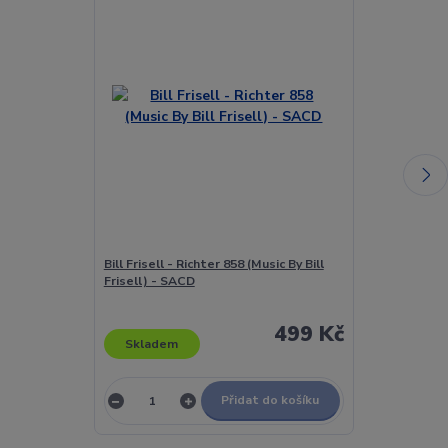
Bill Frisell - Richter 858 (Music By Bill
Tibor Szemző 
Frisell) - SACD
Little Bit Of 
- CD
499 Kč
Skladem
Skladem
Přidat do košíku