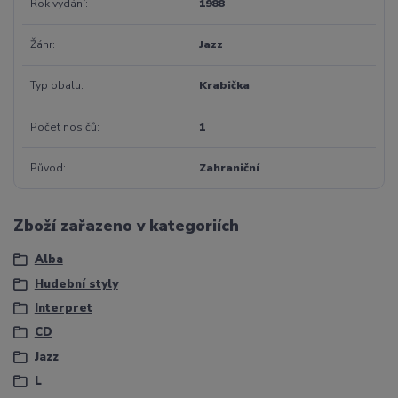
Rok vydání
1988
Žánr
Jazz
Typ obalu
Krabička
Počet nosičů
1
Původ
Zahraniční
Zboží zařazeno v kategoriích
Alba
Hudební styly
Interpret
CD
Jazz
L