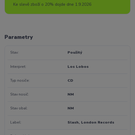
Ke slevě zboží o 20% dojde dne 1.9.2026
Parametry
Stav
Použitý
Interpret
Los Lobos
Typ nosiče
CD
Stav nosič
NM
Stav obal
NM
Label
Slash, London Records