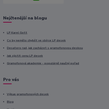
Nejčtenější na blogu
LP Karel Gott
Co by nemělo chybět ve sbírce LP desek
Desatero rad, jak zacházet s gramofonovou deskou
Jak zjistit cenu LP desek
Gramofonová akademie - populárně naučný pořad
Pro vás
Výkup gramofonových desek
Blog