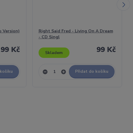
b Version)
Right Said Fred - Living On A Dream
- CD Singl
99 Kč
99 Kč
Skladem
 košíku
Přidat do košíku