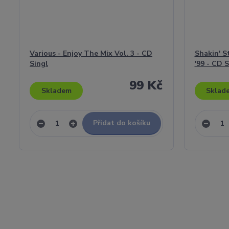
Various - Enjoy The Mix Vol. 3 - CD
Shakin' S
Singl
'99 - CD S
99 Kč
Skladem
Sklad
Přidat do košíku