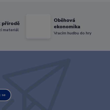
Oběhová
 přírodě
ekonomika
cí materiál
Vracím hudbu do hry
t se