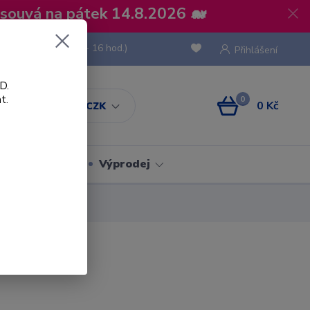
osouvá na pátek 14.8.2026 🐋
 736 293
(Po-Pá, 8 - 16 hod.)
Přihlášení
D.
t.
0
0 Kč
CZK
Obaly
Výprodej