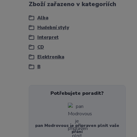
Zboží zařazeno v kategoriích
Alba
Hudební styly
Interpret
CD
Elektronika
B
Potřebujete poradit?
pan Modrovous je připraven plnit vaše
přání