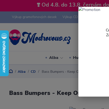
❣️ Od 4.8. do 13.8. čerpám 
Výkup gramofonových desek
Výkup CD
Výkup hi-fi tech
C
Z
Alba
Hudební styly
Alba
CD
Bass Bumpers - Keep On Pushing - CD Sing
Bass Bumpers - Keep On Pushing 