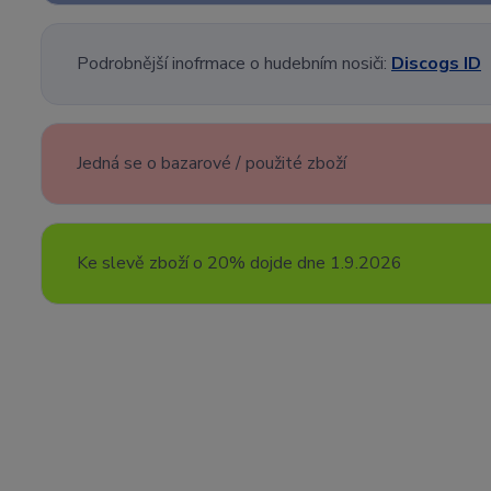
Podrobnější inofrmace o hudebním nosiči:
Discogs ID
Jedná se o bazarové / použité zboží
Ke slevě zboží o 20% dojde dne 1.9.2026