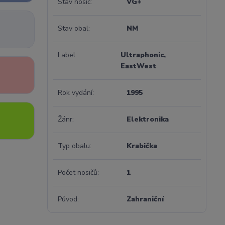
Stav nosič
VG+
Stav obal
NM
Label
Ultraphonic,
EastWest
Rok vydání
1995
Žánr
Elektronika
Typ obalu
Krabička
Počet nosičů
1
Původ
Zahraniční