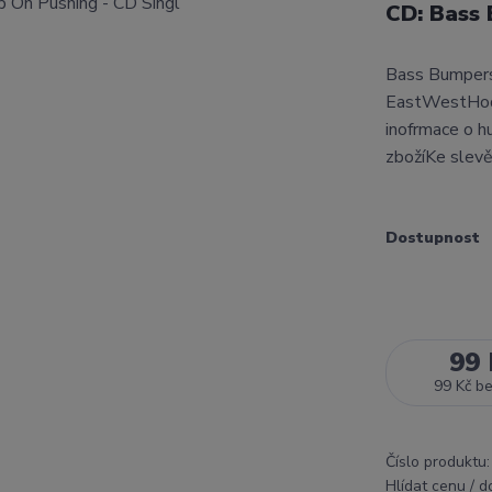
CD: Bass
Bass Bumpers 
EastWestHodn
inofrmace o h
zbožíKe slev
Dostupnost
99 
99 Kč
b
Číslo produktu:
Hlídat cenu / 