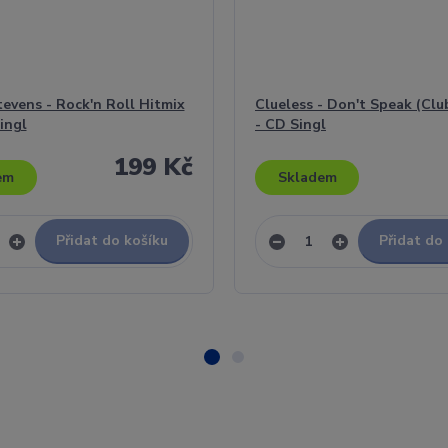
tevens - Rock'n Roll Hitmix
Clueless - Don't Speak (Clu
ingl
- CD Singl
199 Kč
em
Skladem
Přidat do košíku
Přidat do