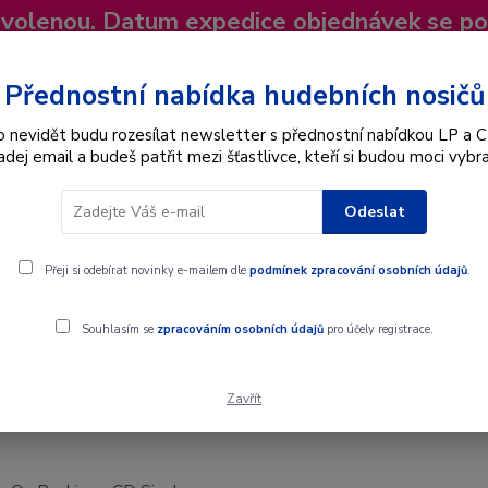
dovolenou. Datum expedice objednávek se p
niky
Nevíte si rady? Zavolejte.
+420 725
Více
Přednostní nabídka hudebních nosičů
o nevidět budu rozesílat newsletter s přednostní nabídkou LP a C
adej email a budeš patřit mezi šťastlivce, kteří si budou moci vybra
Hledat
Odeslat
Interpret
Karel Gott
Dárkové poukazy
Přeji si odebírat novinky e-mailem dle
podmínek zpracování osobních údajů
.
l
Souhlasím se
zpracováním osobních údajů
pro účely registrace.
Zavřít
- CD Singl