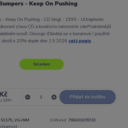
 Bumpers - Keep On Pushing
- Keep On Pushing - CD Singl - 1995 - Ultraphonic,
ocení stavu CD a bookletu naleznete zdePodrobnější
udebním nosiči: Discogs IDJedná se o bazarové / použité
ě zboží o 20% dojde dne 1.9.2026
celý popis
Skladem
Kč
Přidat do košíku
ez DPH
53175_VG+NM
EAN kód:
706301078723
dostupnost