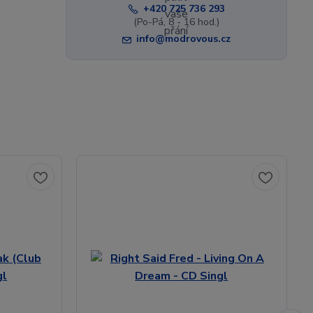
+420 725 736 293
(Po-Pá, 8 - 16 hod.)
info@modrovous.cz