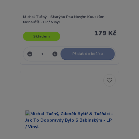
Michal Tučný - Starýho Psa Novým Kouskům
Nenaučíš - LP / Vinyl
179 Kč
Skladem
Přidat do košíku