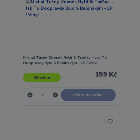
Michal Tučný, Zdeněk Rytíř & Tučňáci - Jak To
Doopravdy Bylo S Babinským - LP / Vinyl
159 Kč
Skladem
Přidat do košíku