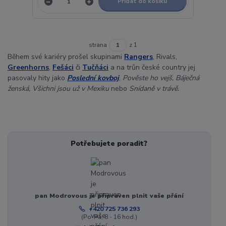
Přidat do košíku
strana
z 1
Během své kariéry prošel skupinami
Rangers
, Rivals,
Greenhorns
,
Fešáci
či
Tučňáci
a na trůn české country jej
pasovaly hity jako
Poslední kovboj
,
Pověste ho vejš, Báječná
ženská, Všichni jsou už v Mexiku
nebo
Snídaně v trávě.
Potřebujete poradit?
pan Modrovous je připraven plnit vaše přání
+420 725 736 293
(Po-Pá, 8 - 16 hod.)