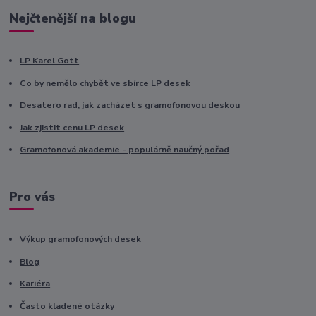
Nejčtenější na blogu
LP Karel Gott
Co by nemělo chybět ve sbírce LP desek
Desatero rad, jak zacházet s gramofonovou deskou
Jak zjistit cenu LP desek
Gramofonová akademie - populárně naučný pořad
Pro vás
Výkup gramofonových desek
Blog
Kariéra
Často kladené otázky