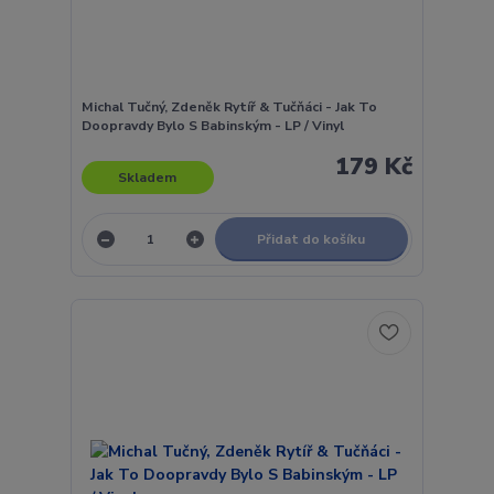
Michal Tučný, Zdeněk Rytíř & Tučňáci - Jak To
Doopravdy Bylo S Babinským - LP / Vinyl
179 Kč
Skladem
Přidat do košíku