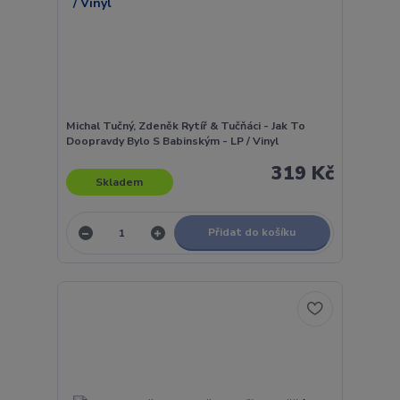
Michal Tučný, Zdeněk Rytíř & Tučňáci - Jak To
Doopravdy Bylo S Babinským - LP / Vinyl
319 Kč
Skladem
Přidat do košíku