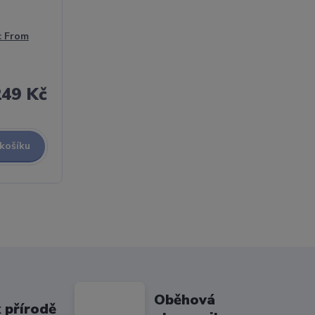
c From
249 Kč
 košíku
Oběhová
 přírodě