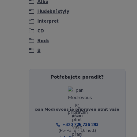
Alba
Hudební styly
Interpret
CD
Rock
B
Potřebujete poradit?
pan Modrovous je připraven plnit vaše
přání
+420 725 736 293
(Po-Pá, 8 - 16 hod.)