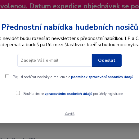
dovolenou. Datum expedice objednávek se p
niky
Nevíte si rady? Zavolejte.
+420 725
Více
Přednostní nabídka hudebních nosičů
o nevidět budu rozesílat newsletter s přednostní nabídkou LP a C
adej email a budeš patřit mezi šťastlivce, kteří si budou moci vybra
Hledat
Odeslat
Interpret
Karel Gott
Dárkové poukazy
Přeji si odebírat novinky e-mailem dle
podmínek zpracování osobních údajů
.
Souhlasím se
zpracováním osobních údajů
pro účely registrace.
Zavřít