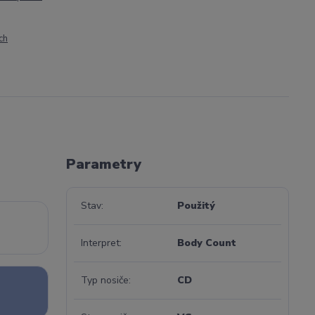
ch
Parametry
Stav
Použitý
Interpret
Body Count
Typ nosiče
CD