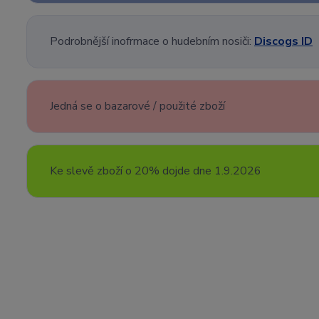
Podrobnější inofrmace o hudebním nosiči:
Discogs ID
Jedná se o bazarové / použité zboží
Ke slevě zboží o 20% dojde dne 1.9.2026