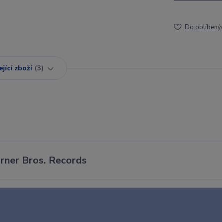
Do oblíbený
jící zboží
3
arner Bros. Records