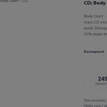
CD: Body
Body Count - 
stavu CD a b
nosiči: Disco
20% dojde d
Dostupnost
24
249 Kč
Číslo produktu:
Hlídat cenu / 