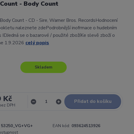
 Count - Body Count
Body Count - CD - Sire, Warner Bros. RecordsHodnocení
ookletu naleznete zdePodrobnější inofrmace o hudebním
gs IDJedná se o bazarové / použité zbožíKe slevě zboží o
ne 1.9.2026
celý popis
Skladem
9 Kč
Přidat do košíku
bez DPH
53250_VG+VG+
EAN kód:
093624513926
dostupnost