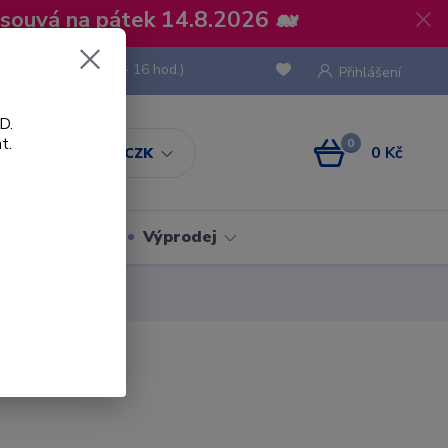
osouvá na pátek 14.8.2026 🐋
 736 293
(Po-Pá, 8 - 16 hod.)
Přihlášení
D.
t.
0
0 Kč
CZK
Obaly
Výprodej