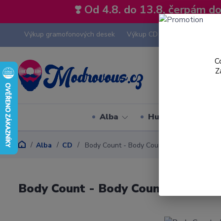
❣️ Od 4.8. do 13.8. čerpám 
Výkup gramofonových desek
Výkup CD
Výkup hi-fi tech
C
Z
Alba
Hudební styly
Alba
CD
Body Count - Body Count - CD
Body Count - Body Count - CD