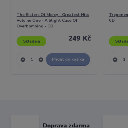
The Sisters Of Mercy - Greatest Hits
Treponem 
Volume One - A Slight Case Of
CD
Overbombing - CD
249 Kč
Skladem
Sklad
Přidat do košíku
Doprava zdarma