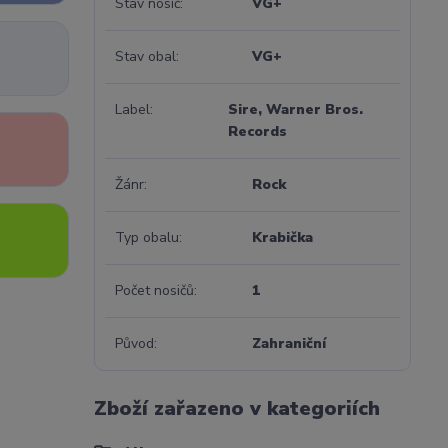
Stav nosič
VG+
Stav obal
VG+
Label
Sire, Warner Bros.
Records
Žánr
Rock
Typ obalu
Krabička
Počet nosičů
1
Původ
Zahraniční
Zboží zařazeno v kategoriích