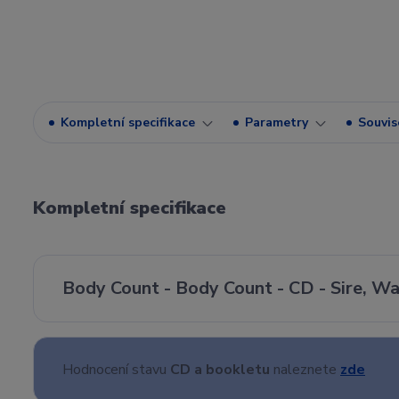
Kompletní specifikace
Parametry
Souvise
Kompletní specifikace
Body Count - Body Count - CD - Sire, W
Hodnocení stavu
CD a bookletu
naleznete
zde