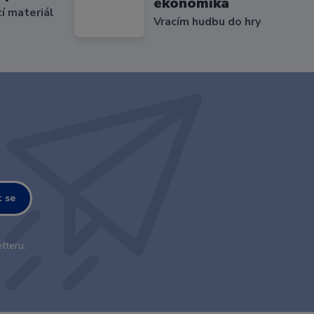
ekonomika
cí materiál
Vracím hudbu do hry
t se
tteru.