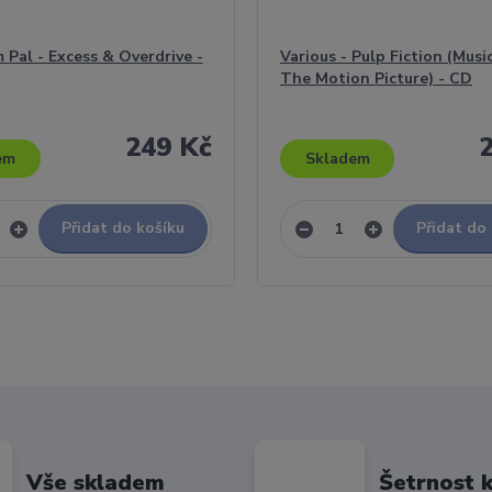
Pal - Excess & Overdrive -
Various - Pulp Fiction (Musi
The Motion Picture) - CD
249 Kč
em
Skladem
Přidat do košíku
Přidat do
Vše skladem
Šetrnost k