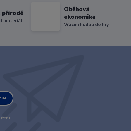
Oběhová
 přírodě
ekonomika
cí materiál
Vracím hudbu do hry
t se
tteru.