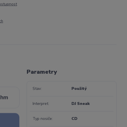
dostupnost
ch
Parametry
Stav
Použitý
thm
Interpret
DJ Sneak
Typ nosiče
CD