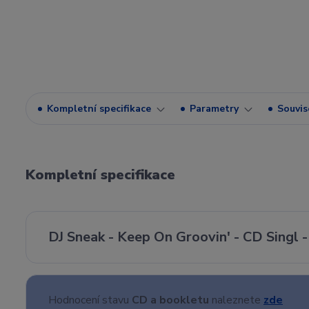
Kompletní specifikace
Parametry
Souvise
Kompletní specifikace
DJ Sneak - Keep On Groovin' - CD Singl
Hodnocení stavu
CD a bookletu
naleznete
zde