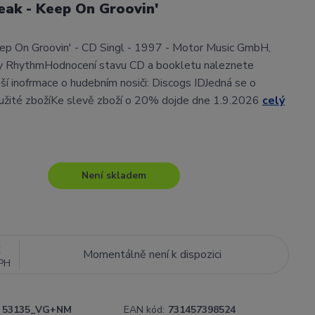
eak - Keep On Groovin'
ep On Groovin' - CD Singl - 1997 - Motor Music GmbH,
tly RhythmHodnocení stavu CD a bookletu naleznete
í inofrmace o hudebním nosiči: Discogs IDJedná se o
užité zbožíKe slevě zboží o 20% dojde dne 1.9.2026
celý
Není skladem
č
Momentálně není k dispozici
PH
53135_VG+NM
EAN kód:
731457398524