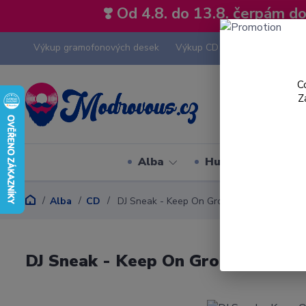
❣️ Od 4.8. do 13.8. čerpám 
Výkup gramofonových desek
Výkup CD
Výkup hi-fi tech
C
Z
Alba
Hudební styly
Alba
CD
DJ Sneak - Keep On Groovin' - CD Singl
DJ Sneak - Keep On Groovin' - CD 