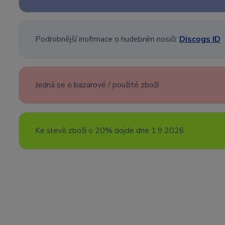
Podrobnější inofrmace o hudebním nosiči:
Discogs ID
Jedná se o bazarové / použité zboží
Ke slevě zboží o 20% dojde dne 1.9.2026