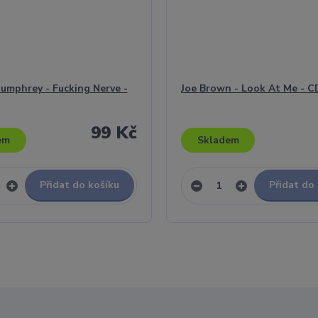
mphrey - Fucking Nerve -
Joe Brown - Look At Me - C
99 Kč
em
Skladem
Přidat do košíku
Přidat do