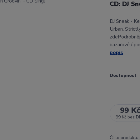
CD: DJ Sn
DJ Sneak - Ke
Urban, Stric
zdePodrobnějš
bazarové / po
popis
Dostupnost
99 K
99 Kč
bez D
Číslo produktu: