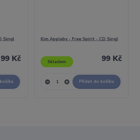
D Singl
Kim Appleby - Free Spirit - CD Singl
99 Kč
99 Kč
Skladem
 košíku
Přidat do košíku