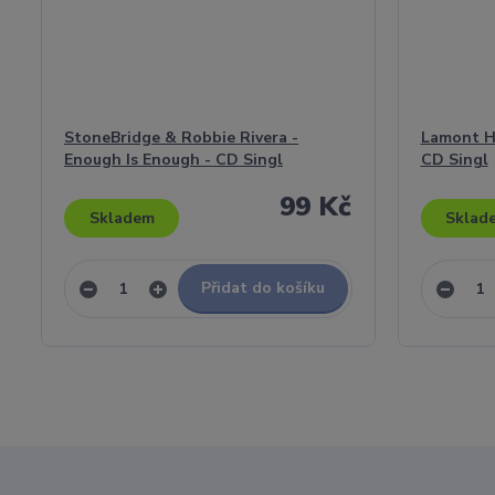
StoneBridge & Robbie Rivera -
Lamont Hu
Enough Is Enough - CD Singl
CD Singl
99 Kč
Skladem
Sklad
Přidat do košíku