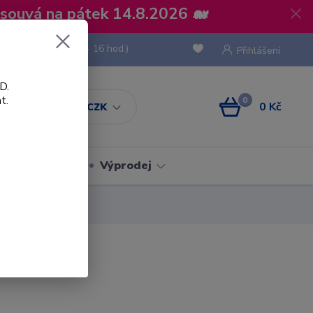
osouvá na pátek 14.8.2026 🐋
 736 293
(Po-Pá, 8 - 16 hod.)
Přihlášení
D.
t.
0
0 Kč
CZK
Obaly
Výprodej