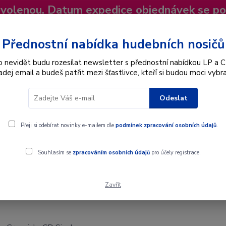
dovolenou. Datum expedice objednávek se p
niky
Nevíte si rady? Zavolejte.
+420 725
Více
Přednostní nabídka hudebních nosičů
o nevidět budu rozesílat newsletter s přednostní nabídkou LP a C
adej email a budeš patřit mezi šťastlivce, kteří si budou moci vybra
Hledat
Odeslat
Interpret
Karel Gott
Dárkové poukazy
Přeji si odebírat novinky e-mailem dle
podmínek zpracování osobních údajů
.
Souhlasím se
zpracováním osobních údajů
pro účely registrace.
Zavřít
Singl