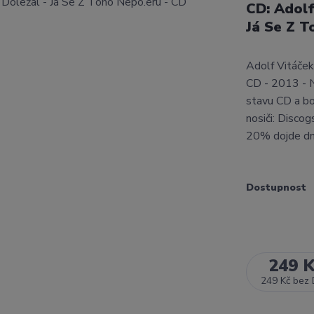
CD: Adolf
Já Se Z T
Adolf Vitáček
CD - 2013 - 
stavu CD a b
nosiči: Disco
20% dojde d
Dostupnost
249 
249 Kč
bez