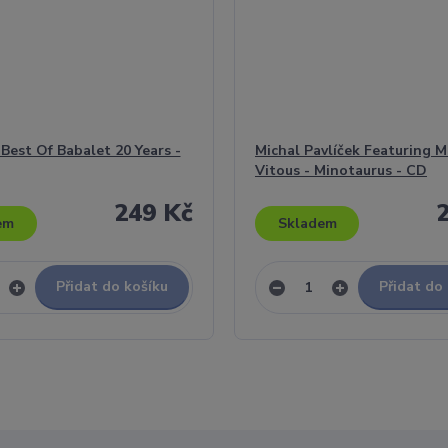
 Best Of Babalet 20 Years -
Michal Pavlíček Featuring M
Vitous - Minotaurus - CD
249 Kč
em
Skladem
Přidat do košíku
Přidat do