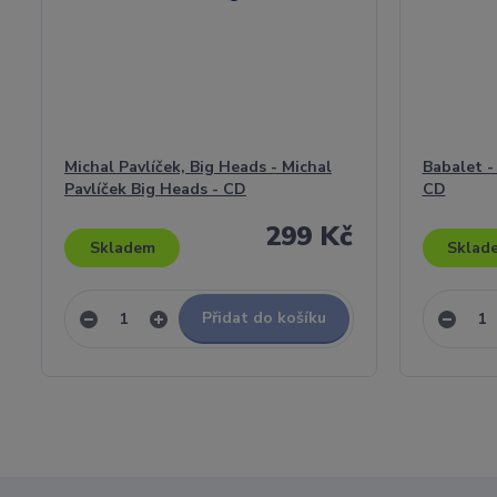
Michal Pavlíček, Big Heads - Michal
Babalet -
Pavlíček Big Heads - CD
CD
299 Kč
Skladem
Sklad
Přidat do košíku