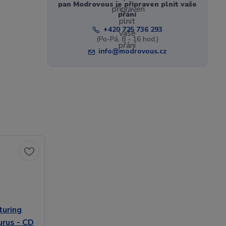
pan Modrovous je připraven plnit vaše
přání
+420 725 736 293
(Po-Pá, 8 - 16 hod.)
info@modrovous.cz