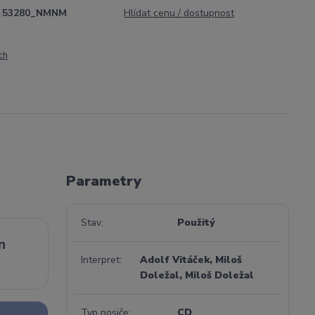
53280_NMNM
Hlídat cenu / dostupnost
ch
Parametry
Stav
Použitý
n
Interpret
Adolf Vitáček, Miloš
Doležal, Miloš Doležal
Typ nosiče
CD