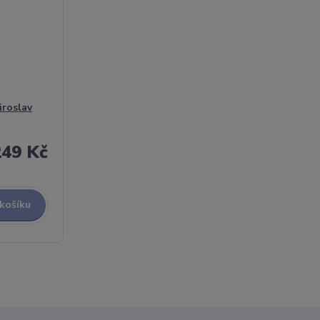
iroslav
249 Kč
 košíku