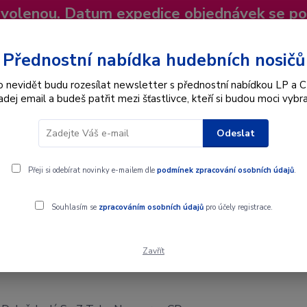
dovolenou. Datum expedice objednávek se p
niky
Nevíte si rady? Zavolejte.
+420 725
Více
Přednostní nabídka hudebních nosičů
o nevidět budu rozesílat newsletter s přednostní nabídkou LP a C
adej email a budeš patřit mezi šťastlivce, kteří si budou moci vybra
Hledat
Odeslat
Interpret
Karel Gott
Dárkové poukazy
Přeji si odebírat novinky e-mailem dle
podmínek zpracování osobních údajů
.
 - Já Se Z Toho Nepo.eru - CD
Souhlasím se
zpracováním osobních údajů
pro účely registrace.
Zavřít
š Doležal - Já Se Z Toho Nepo.eru - C