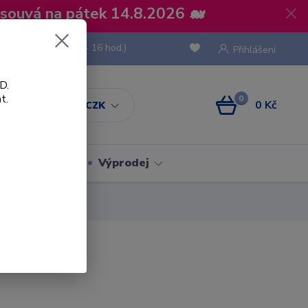
osouvá na pátek 14.8.2026 🐋
 736 293
(Po-Pá, 8 - 16 hod.)
Přihlášení
D.
t.
0
0 Kč
CZK
Obaly
Výprodej
D