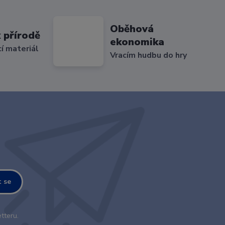
Oběhová
 přírodě
ekonomika
cí materiál
Vracím hudbu do hry
t se
tteru.