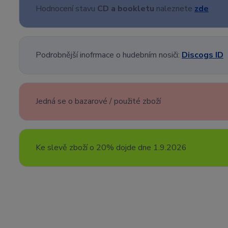
Hodnocení stavu
CD a bookletu
naleznete
zde
Podrobnější inofrmace o hudebním nosiči:
Discogs ID
Jedná se o bazarové / použité zboží
Ke slevě zboží o 20% dojde dne 1.9.2026