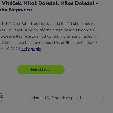
 Vitáček, Miloš Doležal, Miloš Doležal -
oho Nepo.eru
, Miloš Doležal, Miloš Doležal - Já Se Z Toho Nepo.eru -
Not On Label (Adolf Vitáček Self-released)Hodnocení
ookletu naleznete zdePodrobnější inofrmace o hudebním
gs IDJedná se o bazarové / použité zbožíKe slevě zboží o
ne 1.9.2026
celý popis
Není skladem
Kč
Momentálně není k dispozici
 DPH