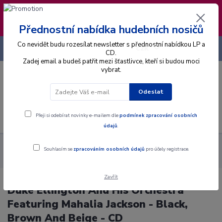
❣️ Od 4.8. do 13.8. čerpám dovolenou. Datum
expedice objednávek se posouvá na pátek
14.8.2026 🐋
Přednostní nabídka hudebních nosičů
Co nevidět budu rozesílat newsletter s přednostní nabídkou LP a
+420 725 736 293
CZK
(Po-Pá, 8 - 16 hod.)
CD.
Zadej email a budeš patřit mezi šťastlivce, kteří si budou moci
vybrat.
0
0 Kč
Odeslat
Menu
Přeji si odebírat novinky e-mailem dle
podmínek zpracování osobních
údajů
.
Alba
CD
Duke Ellington And His Orchestra Featuring Mahalia
Souhlasím se
zpracováním osobních údajů
pro účely registrace.
Jackson - Black, Brown And Beige - CD
Zavřít
Duke Ellington And His Orchestra
Featuring Mahalia Jackson - Black,
Brown And Beige - CD