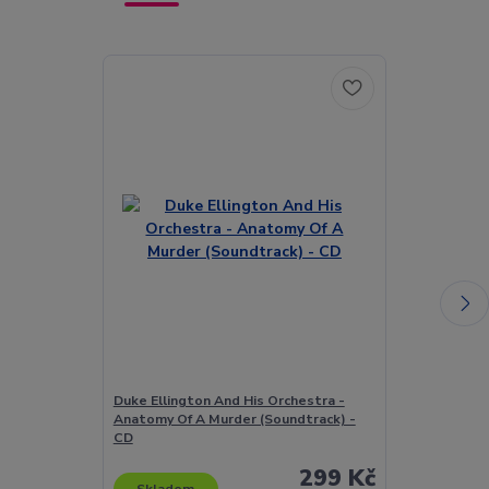
Duke Ellington And His Orchestra -
Duke Ellingto
Anatomy Of A Murder (Soundtrack) -
Time! The Co
CD
299 Kč
Skladem
Skladem