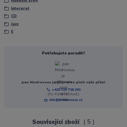
Hudební styly
Interpret
CD
Jazz
E
Potřebujete poradit?
pan Modrovous je připraven plnit vaše přání
+420 725 736 293
(Po-Pá, 8 - 16 hod.)
info@modrovous.cz
Související zboží
5