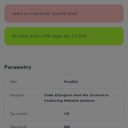
Jedná se o bazarové / použité zboží
Ke slevě zboží o 20% dojde dne 1.9.2026
Parametry
Stav
Použitý
Interpret
Duke Ellington And His Orchestra
Featuring Mahalia Jackson
Typ nosiče
CD
Stav nosič
NM