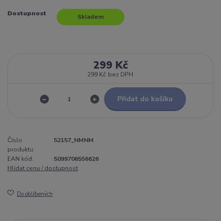
Dostupnost
Skladem
299 Kč
299 Kč
bez DPH
Přidat do košíku
Číslo
52157_NMNM
produktu:
EAN kód:
5099706556626
Hlídat cenu / dostupnost
Do oblíbených