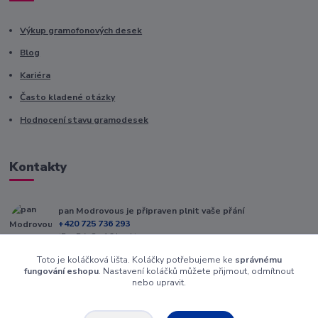
Výkup gramofonových desek
Blog
Kariéra
Často kladené otázky
Hodnocení stavu gramodesek
Kontakty
pan Modrovous je připraven plnit vaše přání
+420 725 736 293
(Po-Pá, 8 - 16 hod.)
Toto je koláčková lišta. Koláčky potřebujeme ke
správnému
info@modrovous.cz
fungování eshopu
. Nastavení koláčků můžete přijmout, odmítnout
nebo upravit.