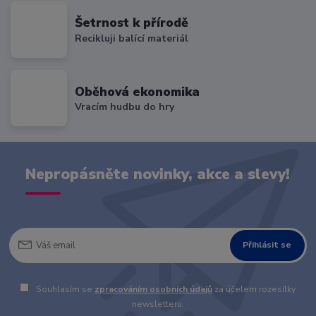
Šetrnost k přírodě
Recikluji balící materiál
Oběhová ekonomika
Vracím hudbu do hry
Nepropásněte novinky, akce a slevy!
Přihlásit se
Souhlasím se
zpracováním osobních údajů
za účelem rozesílky
newsletteru.