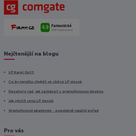
Nejčtenější na blogu
LP Karel Gott
Co by nemělo chybět ve sbírce LP desek
Desatero rad, jak zacházet s gramofonovou deskou
Jak zjistit cenu LP desek
Gramofonová akademie - populárně naučný pořad
Pro vás