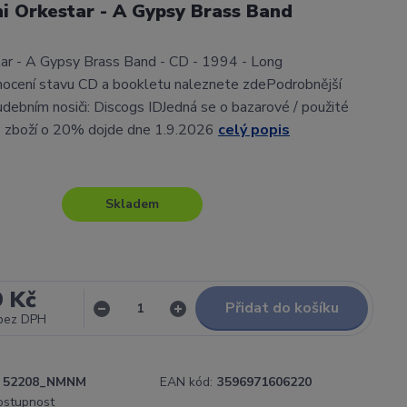
i Orkestar - A Gypsy Brass Band
ar - A Gypsy Brass Band - CD - 1994 - Long
ocení stavu CD a bookletu naleznete zdePodrobnější
udebním nosiči: Discogs IDJedná se o bazarové / použité
ě zboží o 20% dojde dne 1.9.2026
celý popis
Skladem
9 Kč
Přidat do košíku
bez DPH
52208_NMNM
EAN kód:
3596971606220
dostupnost