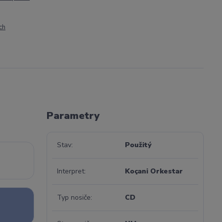
ch
Parametry
Stav
Použitý
Interpret
Koçani Orkestar
Typ nosiče
CD