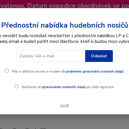
dovolenou. Datum expedice objednávek se p
niky
Nevíte si rady? Zavolejte.
+420 725
Více
Přednostní nabídka hudebních nosičů
o nevidět budu rozesílat newsletter s přednostní nabídkou LP a C
adej email a budeš patřit mezi šťastlivce, kteří si budou moci vybra
Hledat
Odeslat
Interpret
Karel Gott
Dárkové poukazy
Přeji si odebírat novinky e-mailem dle
podmínek zpracování osobních údajů
.
D
Souhlasím se
zpracováním osobních údajů
pro účely registrace.
Zavřít
Band - CD