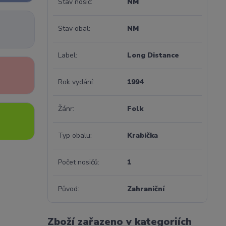
Stav nosič
NM
Stav obal
NM
Label
Long Distance
Rok vydání
1994
Žánr
Folk
Typ obalu
Krabička
Počet nosičů
1
Původ
Zahraniční
Zboží zařazeno v kategoriích