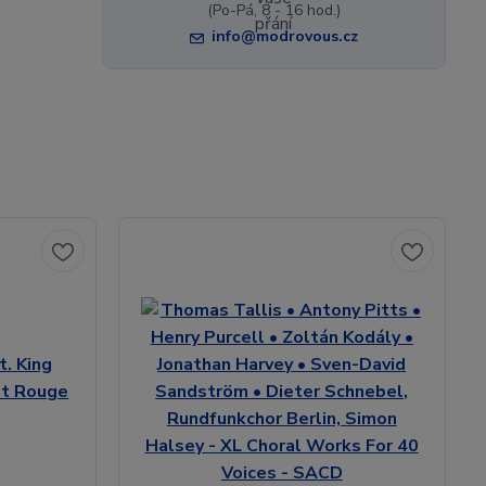
(Po-Pá, 8 - 16 hod.)
info@modrovous.cz