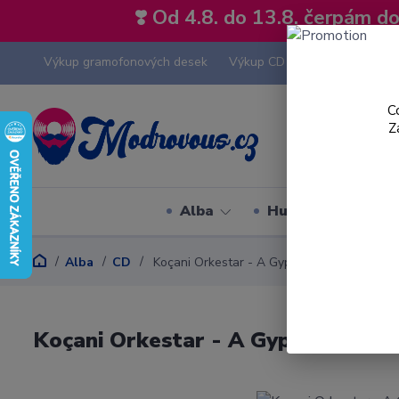
❣️ Od 4.8. do 13.8. čerpám 
Výkup gramofonových desek
Výkup CD
Výkup hi-fi tech
C
Z
Alba
Hudební styly
Alba
CD
Koçani Orkestar - A Gypsy Brass Band - C
Koçani Orkestar - A Gypsy Brass 