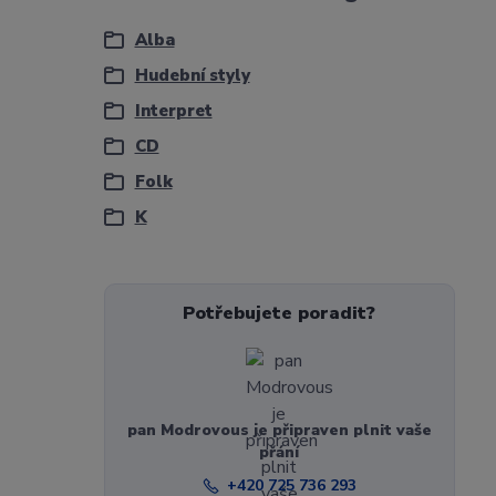
Alba
Hudební styly
Interpret
CD
Folk
K
Potřebujete poradit?
pan Modrovous je připraven plnit vaše
přání
+420 725 736 293