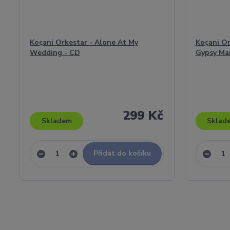
Koçani Orkestar - Alone At My
Koçani Or
Wedding - CD
Gypsy Ma
299 Kč
Skladem
Sklad
Přidat do košíku