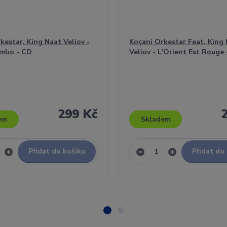
kestar, King Naat Veliov -
Koçani Orkestar Feat. King
mbo - CD
Veliov - L'Orient Est Rouge
299 Kč
em
Skladem
Přidat do košíku
Přidat do