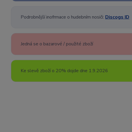
Podrobnější inofrmace o hudebním nosiči:
Discogs ID
Jedná se o bazarové / použité zboží
Ke slevě zboží o 20% dojde dne 1.9.2026