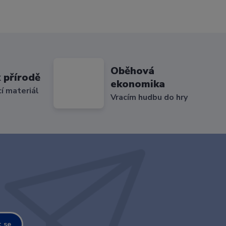
Oběhová
 přírodě
ekonomika
cí materiál
Vracím hudbu do hry
t se