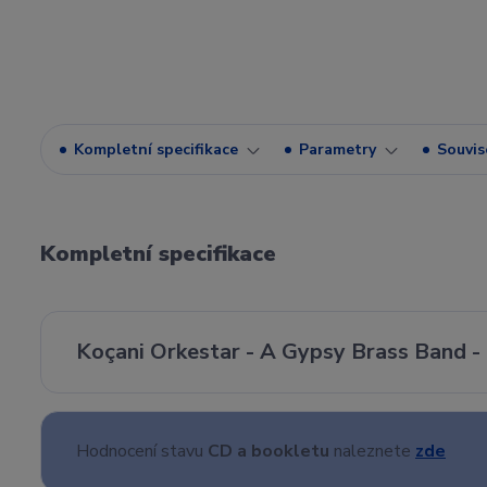
Kompletní specifikace
Parametry
Souvise
Kompletní specifikace
Koçani Orkestar - A Gypsy Brass Band -
Hodnocení stavu
CD a bookletu
naleznete
zde