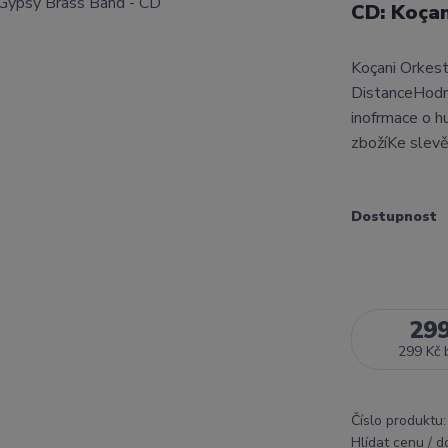
CD: Koçan
Koçani Orkest
DistanceHodn
inofrmace o h
zbožíKe slev
Dostupnost
29
299 Kč
Číslo produktu:
Hlídat cenu / 