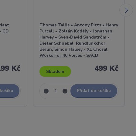
 Naat
Thomas Tallis • Antony Pitts • Henry
 - CD
Purcell • Zoltán Kodály • Jonathan
Harvey • Sven-David Sandström •
Dieter Schnebel, Rundfunkchor
Berlin, Simon Halsey - XL Choral
Works For 40 Voices - SACD
299 Kč
499 Kč
Skladem
 košíku
Přidat do košíku