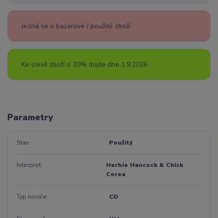
Jedná se o bazarové / použité zboží
Ke slevě zboží o 20% dojde dne 1.9.2026
Parametry
Stav
Použitý
Interpret
Herbie Hancock & Chick
Corea
Typ nosiče
CD