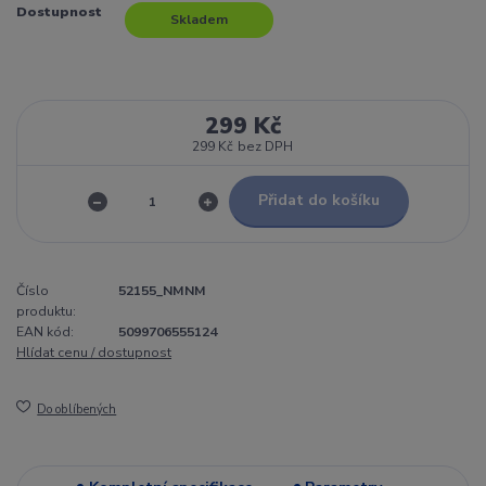
Dostupnost
Skladem
299 Kč
299 Kč
bez DPH
Přidat do košíku
Číslo
52155_NMNM
produktu:
EAN kód:
5099706555124
Hlídat cenu / dostupnost
Do oblíbených