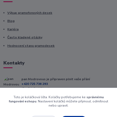
Výkup gramofonových desek
Blog
Kariéra
Často kladené otázky
Hodnocení stavu gramodesek
Kontakty
pan Modrovous je připraven plnit vaše přání
+420 725 736 293
(Po-Pá, 8 - 16 hod.)
Toto je koláčková lišta. Koláčky potřebujeme ke
správnému
info@modrovous.cz
fungování eshopu
. Nastavení koláčků můžete přijmout, odmítnout
nebo upravit.