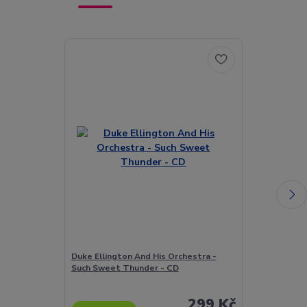
Duke Ellington And His Orchestra -
Duke Ellingto
Such Sweet Thunder - CD
Featuring Maha
Brown And Be
299 Kč