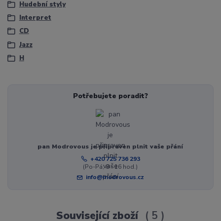
Hudební styly
Interpret
CD
Jazz
H
Potřebujete poradit?
pan Modrovous je připraven plnit vaše přání
+420 725 736 293
(Po-Pá, 8 - 16 hod.)
info@modrovous.cz
Související zboží
5