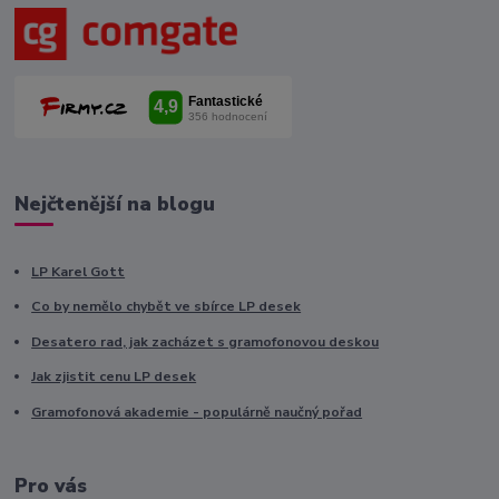
Nejčtenější na blogu
LP Karel Gott
Co by nemělo chybět ve sbírce LP desek
Desatero rad, jak zacházet s gramofonovou deskou
Jak zjistit cenu LP desek
Gramofonová akademie - populárně naučný pořad
Pro vás