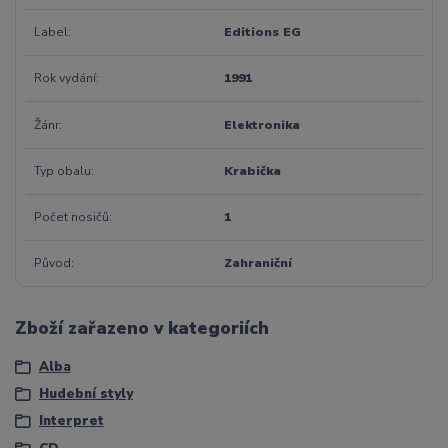
Label
Editions EG
Rok vydání
1991
Žánr
Elektronika
Typ obalu
Krabička
Počet nosičů
1
Původ
Zahraniční
Zboží zařazeno v kategoriích
Alba
Hudební styly
Interpret