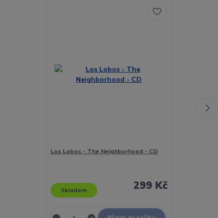
Los Lobos - The Neighborhood - CD
Los Lobos - L
CD
299 Kč
Skladem
Skladem
Přidat do košíku