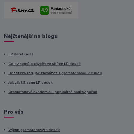
Nejčtenější na blogu
LP Karel Gott
Co by nemělo chybět ve sbírce LP desek
Desatero rad, jak zacházet s gramofonovou deskou
Jak zjistit cenu LP desek
Gramofonová akademie - populárně naučný pořad
Pro vás
Výkup gramofonových desek