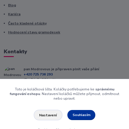
Blog
Kariéra
Často kladené otázky
Hodnocení stavu gramodesek
Kontakty
pan Modrovous je připraven plnit vaše přání
+420 725 736 293
(Po-Pá, 8 - 16 hod.)
Toto je koláčková lišta. Koláčky potřebujeme ke
správnému
info@modrovous.cz
fungování eshopu
. Nastavení koláčků můžete přijmout, odmítnout
nebo upravit.
Souhlasím
Nastavení