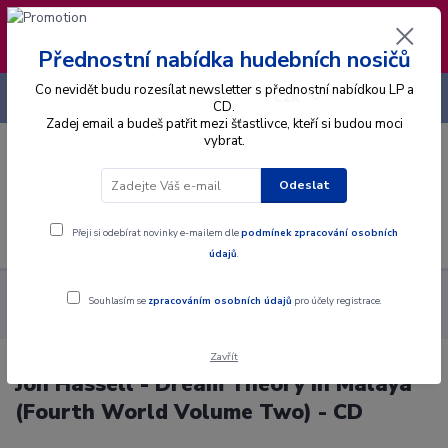
❣️ Od 4.8. do 13.8. čerpám dovolenou. Datum
expedice objednávek se posouvá na pátek
14.8.2026 🐋
Přednostní nabídka hudebních nosičů
Co nevidět budu rozesílat newsletter s přednostní nabídkou LP a
+420 725 736 293
CZK
(Po-Pá, 8 - 16 hod.)
CD.
Zadej email a budeš patřit mezi šťastlivce, kteří si budou moci
vybrat.
0
0 Kč
Odeslat
Menu
Přeji si odebírat novinky e-mailem dle
podmínek zpracování osobních
údajů
.
Alba
CD
Jon Hassell - Dream Theory In Malaya (Fourth World
Souhlasím se
zpracováním osobních údajů
pro účely registrace.
Volume Two) - CD
Zavřít
Jon Hassell - Dream Theory In Malaya
(Fourth World Volume Two) - CD