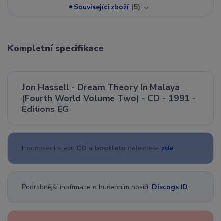
Související zboží
5
Kompletní specifikace
Jon Hassell - Dream Theory In Malaya
(Fourth World Volume Two) - CD - 1991 -
Editions EG
Hodnocení stavu
CD a bookletu
naleznete
zde
Podrobnější inofrmace o hudebním nosiči:
Discogs ID