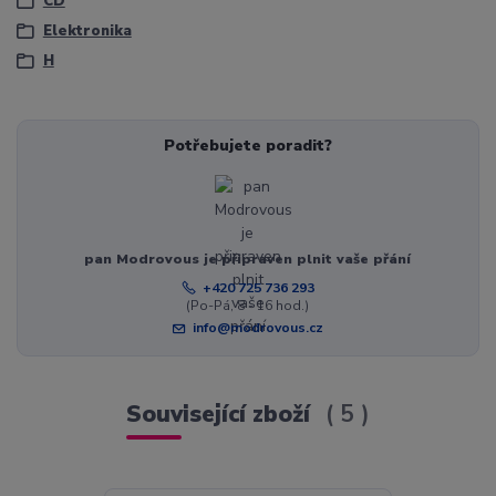
CD
Elektronika
H
Potřebujete poradit?
pan Modrovous je připraven plnit vaše přání
+420 725 736 293
(Po-Pá, 8 - 16 hod.)
info@modrovous.cz
Související zboží
5