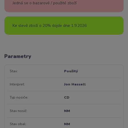
Jedná se o bazarové / použité zboží
Ke slevě zboží o 20% dojde dne 1.9.2026
Parametry
Stav
Použitý
Interpret
Jon Hassell
Typ nosiče
CD
Stav nosič
NM
Stav obal
NM